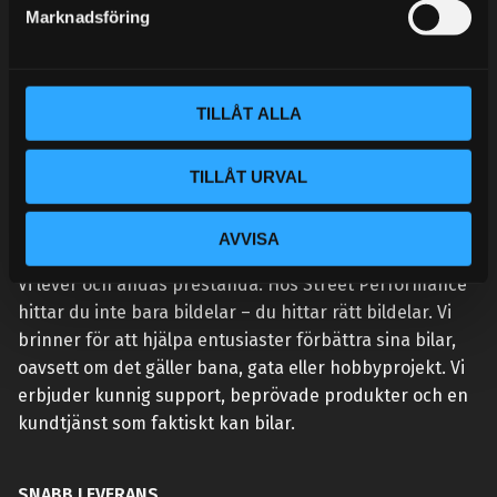
s
Marknadsföring
v
a
l
TILLÅT ALLA
TILLÅT URVAL
AVVISA
VÅR AFFÄRSIDÉ ÄR ENKEL:
Vi lever och andas prestanda. Hos Street Performance
hittar du inte bara bildelar – du hittar rätt bildelar. Vi
brinner för att hjälpa entusiaster förbättra sina bilar,
oavsett om det gäller bana, gata eller hobbyprojekt. Vi
erbjuder kunnig support, beprövade produkter och en
kundtjänst som faktiskt kan bilar.
SNABB LEVERANS