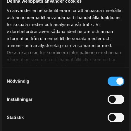
Mån-Tors: 10:30-15:00
Denna webbplats använder cookies
Vi använder enhetsidentifierare för att anpassa innehållet
Lunchstängt 12:00-13:00
och annonserna till användarna, tillhandahålla funktioner
för sociala medier och analysera vår trafik. Vi
Tel:
031- 51 66 60
vidarebefordrar även sådana identifierare och annan
E-post:
info@streetperformance.se
information från din enhet till de sociala medier och
annons- och analysföretag som vi samarbetar med.
Dessa kan i sin tur kombinera informationen med annan
information som du har tillhandahållit eller som de har
samlat in när du har använt deras tjänster.
S
BLOGG
Nödvändig
a
KUNSKAPSCENTER
m
t
KONTAKTA OSS
Inställningar
y
KUNDTJÄNST
c
MINA SIDOR
k
Statistik
e