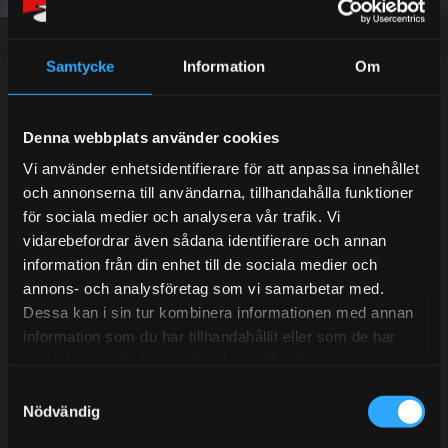
Dina personuppgifter behandlas i enlighet med vår
integritetspolicy
.
Samtycke
Information
Om
Kundtjänst telefon:
Denna webbplats använder cookies
Semestertider.
Vi använder enhetsidentifierare för att anpassa innehållet
och annonserna till användarna, tillhandahålla funktioner
Under V.27 - V.33 nås vi enbart på mejl. Ordrar skickas
för sociala medier och analysera vår trafik. Vi
under sommaren men med viss fördröjning. 2/7 -9/7 är
vidarebefordrar även sådana identifierare och annan
det helt stängt.
information från din enhet till de sociala medier och
Mån-Tors: 10:30-15:00
annons- och analysföretag som vi samarbetar med.
Lunchstängt 12:00-13:00
Dessa kan i sin tur kombinera informationen med annan
information som du har tillhandahållit eller som de har
Tel:
031- 51 66 60
samlat in när du har använt deras tjänster.
S
E-post:
info@streetperformance.se
Nödvändig
a
m