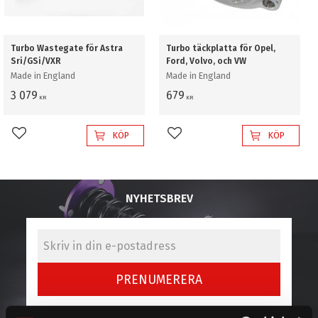
Turbo Wastegate för Astra
Turbo täckplatta för Opel,
Sri/GSi/VXR
Ford, Volvo, och VW
Made in England
Made in England
3 079
679
KR
KR
KÖP
KÖP
Lägg till i favoriter
Lägg till i favoriter
NYHETSBREV
PRENUMERERA