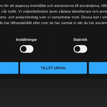
e för att anpassa innehållet och annonserna till användarna, tillh
vår trafik. Vi vidarebefordrar även sådana identifierare och anna
NYHETSBREV
nnons- och analysföretag som vi samarbetar med. Dessa kan i sin
har tillhandahållit eller som de har samlat in när du har använt 
PRENUMERERA
Inställningar
Statistik
Dina personuppgifter behandlas i enlighet med vår
integritetspolicy
.
TILLÅT URVAL