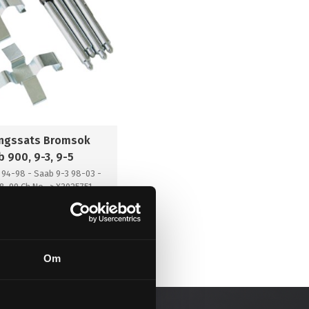
ngssats Bromsok
 900, 9-3, 9-5
 94-98 - Saab 9-3 98-03 -
8-99 Ch No -> X3025751
KÖP
l i favoriter
Om