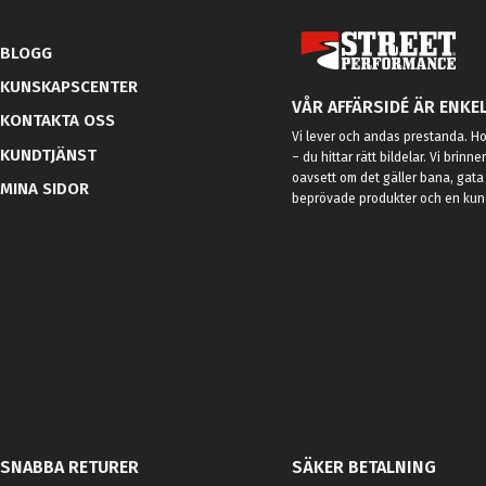
BLOGG
KUNSKAPSCENTER
VÅR AFFÄRSIDÉ ÄR ENKEL
KONTAKTA OSS
Vi lever och andas prestanda. Hos
KUNDTJÄNST
– du hittar rätt bildelar. Vi brinne
oavsett om det gäller bana, gata 
MINA SIDOR
beprövade produkter och en kundt
SNABBA RETURER
SÄKER BETALNING