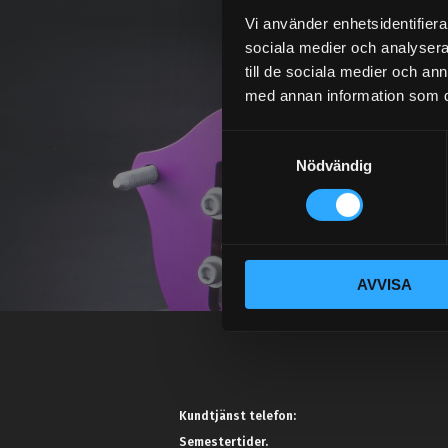
Vi använder enhetsidentifierar
sociala medier och analysera 
till de sociala medier och a
med annan information som du 
S
Nödvändig
a
m
t
y
c
AVVISA
k
e
s
v
a
l
Kundtjänst telefon:
Semestertider.