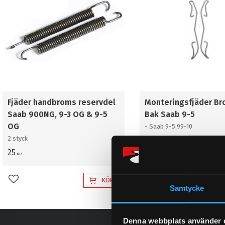
Fjäder handbroms reservdel
Monteringsfjäder B
Saab 900NG, 9-3 OG & 9-5
Bak Saab 9-5
OG
- Saab 9-5 99-10
2 styck
25
64
KR
KR
KÖP
Lägg till i favoriter
Lägg till i favoriter
Samtycke
Denna webbplats använder 