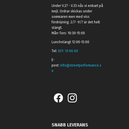
Under V.27 - V.33 nås vi enbart på
mejl. Ordrar skickas under
sommaren men med viss
fördröjning. 2/7 -9/7 är det helt
stängt.
Mån-Tors: 10:30-15:00
Lunchstängt 12:00-13:00
Tel:
031- 51 66 60
E-
post:
info@streetperformance.s
e
SNABB LEVERANS