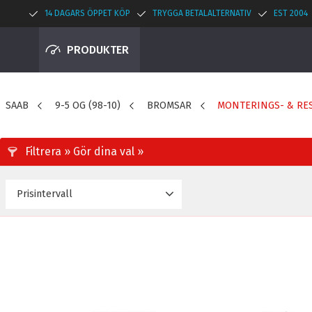
14 DAGARS ÖPPET KÖP
TRYGGA BETALALTERNATIV
EST 2004
PRODUKTER
SAAB
9-5 OG (98-10)
BROMSAR
MONTERINGS- & RE
Prisintervall
25
89