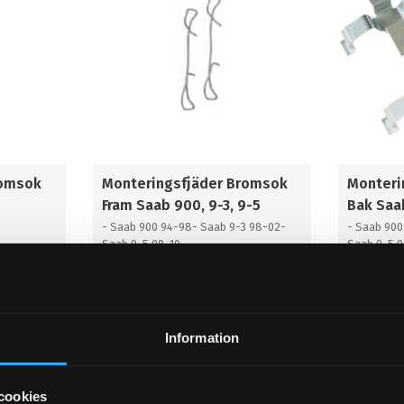
romsok
Monteringsfjäder Bromsok
Monteri
Fram Saab 900, 9-3, 9-5
Bak Saab
- Saab 900 94-98- Saab 9-3 98-02-
- Saab 900
Saab 9-5 98-10
Saab 9-5 9
75
89
KR
KR
KÖP
KÖP
Lägg till i favoriter
Lägg til
Information
cookies