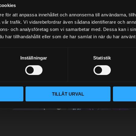
cookies
e för att anpassa innehållet och annonserna till användarna, tillh
vår trafik. Vi vidarebefordrar även sådana identifierare och anna
nnons- och analysföretag som vi samarbetar med. Dessa kan i sin
har tillhandahållit eller som de har samlat in när du har använt 
NYHETSBREV
Inställningar
Statistik
PRENUMERERA
TILLÅT URVAL
Dina personuppgifter behandlas i enlighet med vår
integritetspolicy
.