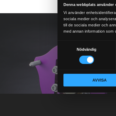
Denna webbplats använder 
Vi använder enhetsidentifierar
sociala medier och analysera 
till de sociala medier och a
med annan information som du 
S
Nödvändig
a
m
t
y
c
AVVISA
k
e
s
v
a
l