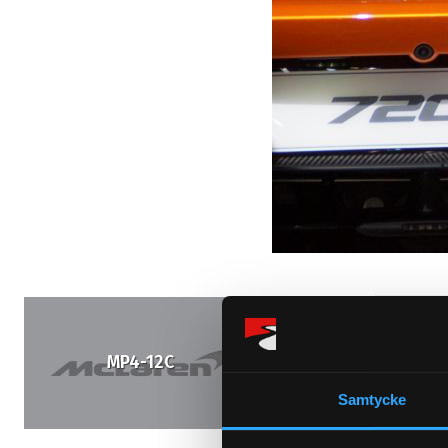
MP4-12C
650S
Samtycke