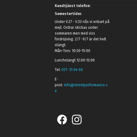
Kundtjänst telefon:
Semestertider.
Under V.27 - V.33 nås vi enbart på
mejl. Ordrar skickas under
sommaren men med viss
fördröjning. 2/7 -9/7 är det helt
stängt.
Mån-Tors: 10:30-15:00
Lunchstängt 12:00-13:00
Tel:
031- 51 66 60
E-
post:
info@streetperformance.s
e