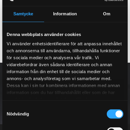
5. D2 Luftkit Gold
LAMBORGHINI GALLARDO
Samtycke
Information
Om
LP560-4 (08~Upp)
Komplett luftkit, Gold
70 995
KR
Denna webbplats använder cookies
Vi använder enhetsidentifierare för att anpassa innehållet
KÖP
Lägg till i favoriter
och annonserna till användarna, tillhandahålla funktioner
för sociala medier och analysera vår trafik. Vi
vidarebefordrar även sådana identifierare och annan
NYHETSBREV
information från din enhet till de sociala medier och
annons- och analysföretag som vi samarbetar med.
Dessa kan i sin tur kombinera informationen med annan
information som du har tillhandahållit eller som de har
samlat in när du har använt deras tjänster.
PRENUMERERA
S
Nödvändig
a
Dina personuppgifter behandlas i enlighet med vår
integritetspolicy
.
m
t