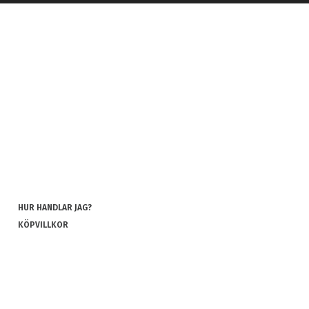
HUR HANDLAR JAG?
KÖPVILLKOR
INTEGRITETSPOLICY
COOKIES
REKLAMATION OCH RETUR