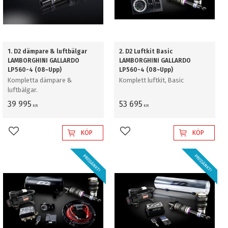
1. D2 dämpare & luftbälgar
2. D2 Luftkit Basic
LAMBORGHINI GALLARDO
LAMBORGHINI GALLARDO
LP560-4 (08~Upp)
LP560-4 (08~Upp)
Kompletta dämpare &
Komplett luftkit, Basic
luftbälgar.
39 995
53 695
KR
KR
KÖP
KÖP
Lägg till i favoriter
Lägg till i favoriter
PRISSÄNKT!
PRISSÄNKT!