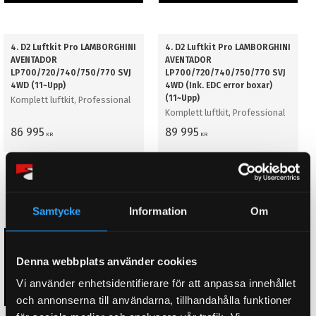
4. D2 Luftkit Pro LAMBORGHINI
4. D2 Luftkit Pro LAMBORGHINI
AVENTADOR
AVENTADOR
LP700/720/740/750/770 SVJ
LP700/720/740/750/770 SVJ
4WD (11~Upp)
4WD (Ink. EDC error boxar)
(11~Upp)
Komplett luftkit, Professional
Komplett luftkit, Professional
86 995
89 995
KR
KR
KÖP
KÖP
Lägg till i favoriter
Lägg till i favoriter
PRISSÄNKT!
PRISSÄNKT!
Samtycke
Information
Om
Denna webbplats använder cookies
Vi använder enhetsidentifierare för att anpassa innehållet
och annonserna till användarna, tillhandahålla funktioner