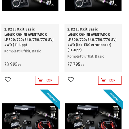
2. D2 Luftkit Basic
2. D2 Luftkit Basic
LAMBORGHINI AVENTADOR
LAMBORGHINI AVENTADOR
LP700/720/740/750/770 SVJ
LP700/720/740/750/770 SVJ
4WD (11~Upp)
4WD (Ink. EDC error boxar)
(11~Upp)
Komplett luftkit, Basic
Komplett luftkit, Basic
73 995
77 795
KR
KR
KÖP
KÖP
Lägg till i favoriter
Lägg till i favoriter
PRISSÄNKT!
PRISSÄNKT!