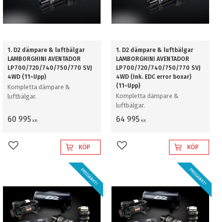
1. D2 dämpare & luftbälgar
1. D2 dämpare & luftbälgar
LAMBORGHINI AVENTADOR
LAMBORGHINI AVENTADOR
LP700/720/740/750/770 SVJ
LP700/720/740/750/770 SVJ
4WD (11~Upp)
4WD (Ink. EDC error boxar)
(11~Upp)
Kompletta dämpare &
Kompletta dämpare &
luftbälgar.
luftbälgar.
60 995
64 995
KR
KR
KÖP
KÖP
Lägg till i favoriter
Lägg till i favoriter
PRISSÄNKT!
PRISSÄNKT!