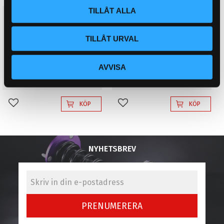
TILLÅT ALLA
6. D2 Luftkit Diamond
6. D2 Luftkit Diamond
LAMBORGHINI AVENTADOR
LAMBORGHINI AVENTADOR
LP700/720/740/750/770 SVJ
LP700/720/740/750/770 SVJ
TILLÅT URVAL
4WD (11~Upp)
4WD (Ink. EDC error boxar)
(11~Upp)
Komplett luftkit, Diamond
Komplett luftkit, Diamond
AVVISA
102 995
106 695
KR
KR
KÖP
KÖP
Lägg till i favoriter
Lägg till i favoriter
NYHETSBREV
PRENUMERERA