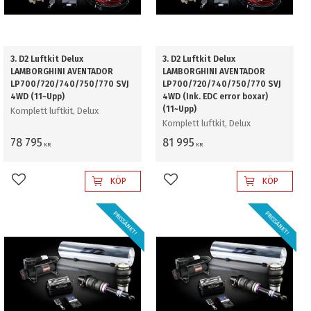
3. D2 Luftkit Delux
3. D2 Luftkit Delux
LAMBORGHINI AVENTADOR
LAMBORGHINI AVENTADOR
LP700/720/740/750/770 SVJ
LP700/720/740/750/770 SVJ
4WD (11~Upp)
4WD (Ink. EDC error boxar)
(11~Upp)
Komplett luftkit, Delux
Komplett luftkit, Delux
78 795
81 995
KR
KR
KÖP
KÖP
Lägg till i favoriter
Lägg till i favoriter
PRISSÄNKT!
PRISSÄNKT!