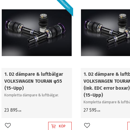
PRISSÄNKT!
1. D2 dämpare & luftbälgar
1. D2 dämpare & luft
VOLKSWAGEN TOURAN φ55
VOLKSWAGEN TOURA
(15~Upp)
(Ink. EDC error boxar)
(15~Upp)
Kompletta dämpare & luftbälgar.
Kompletta dämpare & luftbä
23 895
27 595
KR
KR
KÖP
Lägg till i favoriter
Lägg till i favoriter