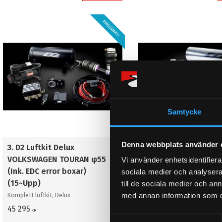
PRISSÄNKT!
Samtycke
Denna webbplats använder 
3. D2 Luftkit Delux
4. D2 Luftkit Pro
VOLKSWAGEN TOURAN φ55
VOLKSWAGEN TOURA
Vi använder enhetsidentifierar
(Ink. EDC error boxar)
(15~Upp)
sociala medier och analysera 
(15~Upp)
till de sociala medier och a
Komplett luftkit, Profession
med annan information som du 
Komplett luftkit, Delux
45 295
48 995
KR
KR
S