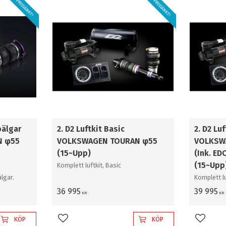
PRISSÄNKT!
PRISSÄNKT!
Gold
2
Super Professional
2
bälgar
2. D2 Luftkit Basic
2. D2 Lu
N φ55
VOLKSWAGEN TOURAN φ55
VOLKSW
(15~Upp)
(Ink. ED
(15~Upp
Komplett luftkit, Basic
lgar.
Komplett lu
36 995
39 995
KR
KR
KÖP
KÖP
Lägg till i favoriter
Lägg til