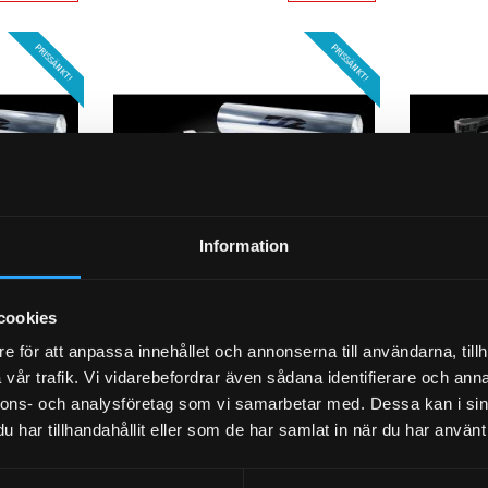
PRISSÄNKT!
PRISSÄNKT!
Information
cookies
4. D2 Luftkit Pro
5. D2 Lu
N φ55
VOLKSWAGEN TOURAN φ55
VOLKSW
e för att anpassa innehållet och annonserna till användarna, tillh
(Ink. EDC error boxar)
(15~Upp
vår trafik. Vi vidarebefordrar även sådana identifierare och anna
(15~Upp)
nnons- och analysföretag som vi samarbetar med. Dessa kan i sin
al
Komplett lu
har tillhandahållit eller som de har samlat in när du har använt 
Komplett luftkit, Professional
53 695
53 995
KR
KR