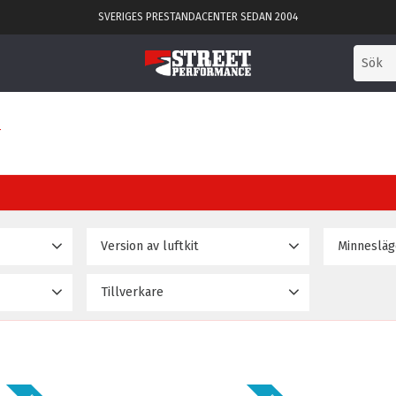
SVERIGES PRESTANDACENTER SEDAN 2004
T
Version av luftkit
Basic
Ja
5
2
Tillverkare
error
D2 dämpare & luftbälgar
Nej
2
58 295
5
D2 Racingsport
10
D2 struts & bags
2
Delux
2