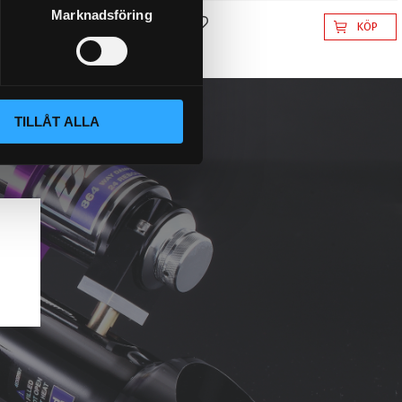
Marknadsföring
KÖP
KÖP
l i favoriter
Lägg till i favoriter
TILLÅT ALLA