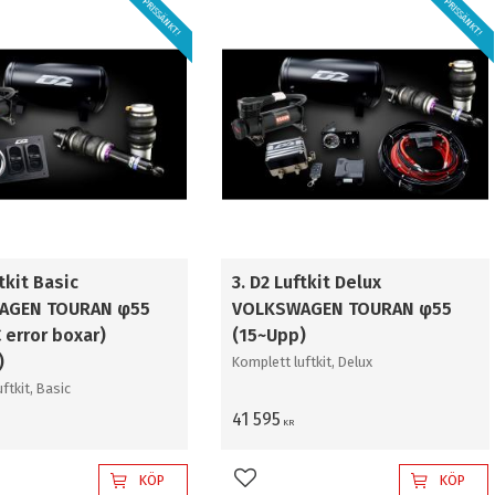
PRISSÄNKT!
PRISSÄNKT!
ftkit Basic
3. D2 Luftkit Delux
AGEN TOURAN φ55
VOLKSWAGEN TOURAN φ55
C error boxar)
(15~Upp)
)
Komplett luftkit, Delux
ftkit, Basic
41 595
KR
KÖP
KÖP
l i favoriter
Lägg till i favoriter