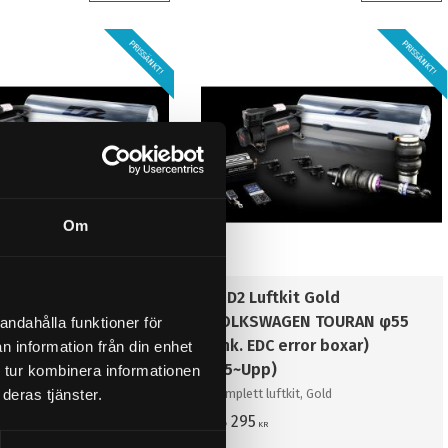
PRISSÄNKT!
PRISSÄNKT!
Om
ftkit Gold
5. D2 Luftkit Gold
AGEN TOURAN φ55
VOLKSWAGEN TOURAN φ55
andahålla funktioner för
)
(Ink. EDC error boxar)
n information från din enhet
(15~Upp)
 tur kombinera informationen
ftkit, Gold
deras tjänster.
Komplett luftkit, Gold
58 295
KR