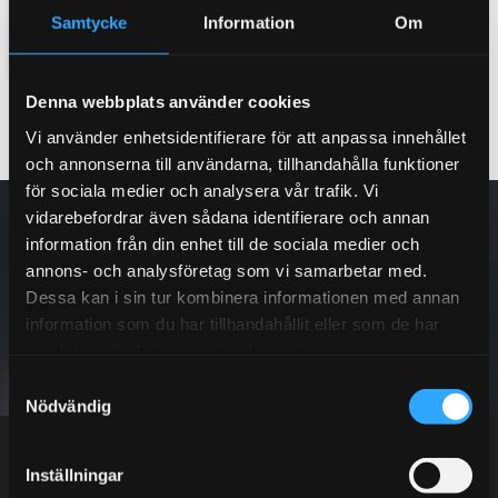
Komplett luftkit, Gold
Komplett luftkit, Diamond
Samtycke
Information
Om
53 995
65 795
KR
KR
Denna webbplats använder cookies
KÖP
KÖP
Lägg till i favoriter
Lägg till i favoriter
Vi använder enhetsidentifierare för att anpassa innehållet
och annonserna till användarna, tillhandahålla funktioner
för sociala medier och analysera vår trafik. Vi
NYHETSBREV
vidarebefordrar även sådana identifierare och annan
information från din enhet till de sociala medier och
annons- och analysföretag som vi samarbetar med.
Dessa kan i sin tur kombinera informationen med annan
information som du har tillhandahållit eller som de har
PRENUMERERA
samlat in när du har använt deras tjänster.
S
Dina personuppgifter behandlas i enlighet med vår
integritetspolicy
.
Nödvändig
a
m
t
Inställningar
y