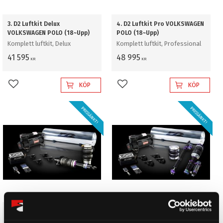
3. D2 Luftkit Delux
4. D2 Luftkit Pro VOLKSWAGEN
VOLKSWAGEN POLO (18~Upp)
POLO (18~Upp)
Komplett luftkit, Delux
Komplett luftkit, Professional
41 595
48 995
KR
KR
KÖP
KÖP
Lägg till i favoriter
Lägg till i favoriter
PRISSÄNKT!
PRISSÄNKT!
5. D2 Luftkit Gold
6. D2 Luftkit Diamond
VOLKSWAGEN POLO (18~Upp)
VOLKSWAGEN POLO (18~Upp)