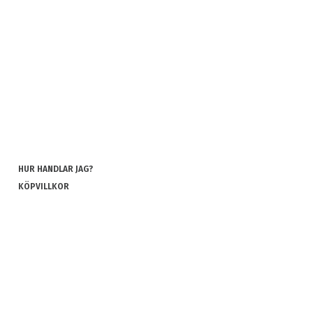
HUR HANDLAR JAG?
KÖPVILLKOR
INTEGRITETSPOLICY
COOKIES
REKLAMATION OCH RETUR