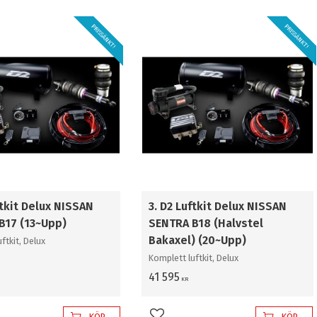
PRISSÄNKT!
PRISSÄNKT!
ftkit Delux NISSAN
3. D2 Luftkit Delux NISSAN
B17 (13~Upp)
SENTRA B18 (Halvstel
Bakaxel) (20~Upp)
ftkit, Delux
Komplett luftkit, Delux
41 595
KR
KÖP
KÖP