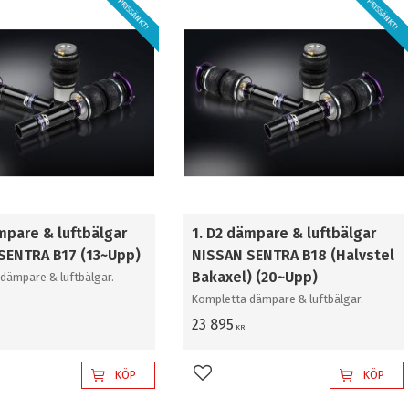
PRISSÄNKT!
PRISSÄNKT!
mpare & luftbälgar
1. D2 dämpare & luftbälgar
SENTRA B17 (13~Upp)
NISSAN SENTRA B18 (Halvstel
Bakaxel) (20~Upp)
dämpare & luftbälgar.
Kompletta dämpare & luftbälgar.
23 895
KR
KÖP
KÖP
l i favoriter
Lägg till i favoriter