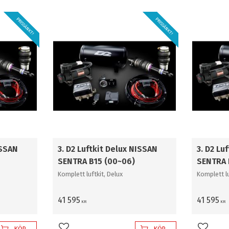
PRISSÄNKT!
PRISSÄNKT!
ISSAN
3. D2 Luftkit Delux NISSAN
3. D2 Lu
SENTRA B15 (00~06)
SENTRA 
Komplett luftkit, Delux
Komplett lu
41 595
41 595
KR
KR
KÖP
KÖP