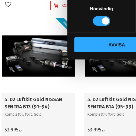
S
KÖP
Lägg till i favoriter
Lägg till i favoriter
Nödvändig
a
m
PRISSÄNKT!
t
y
c
AVVISA
k
e
s
v
a
l
5. D2 Luftkit Gold NISSAN
5. D2 Luftkit Gold NI
SENTRA B13 (91~94)
SENTRA B14 (95~99)
Komplett luftkit, Gold
Komplett luftkit, Gold
53 995
53 995
KR
KR