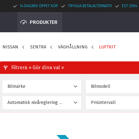
14 DAGARS ÖPPET KÖP
TRYGGA BETALALTERNATIV
EST 2004
PRODUKTER
NISSAN
SENTRA
VÄGHÅLLNING
LUFTKIT
Bilmärke
Bilmodell
NISSAN
SENTRA B13 (91~94)
27
Automatisk nivåreglering på luftkitet
Prisintervall
SENTRA B14 (95~99)
23 895
Ja
7
SENTRA B15 (00~06)
Nej
15
SENTRA B17 (13~Upp)