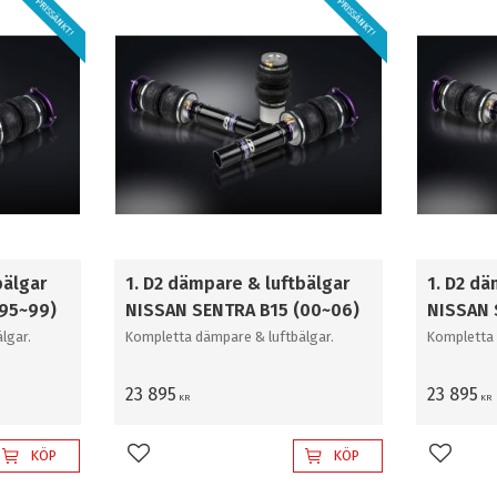
PRISSÄNKT!
PRISSÄNKT!
Diamond
2
6
Gold
5
Super Professional
5
bälgar
1. D2 dämpare & luftbälgar
1. D2 dä
(95~99)
NISSAN SENTRA B15 (00~06)
NISSAN 
lgar.
Kompletta dämpare & luftbälgar.
Kompletta 
23 895
23 895
KR
KR
KÖP
KÖP
Lägg till i favoriter
Lägg til