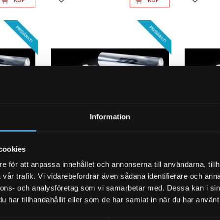
Lägg till i favoriter
Lägg til
PRISSÄNKT!
PRISSÄNKT!
Information
cookies
SAN
4. D2 Luftkit Pro NISSAN
4. D2 Lu
SENTRA B15 (00~06)
SENTRA 
e för att anpassa innehållet och annonserna till användarna, tillh
vår trafik. Vi vidarebefordrar även sådana identifierare och anna
al
Komplett luftkit, Professional
Komplett lu
nnons- och analysföretag som vi samarbetar med. Dessa kan i sin
har tillhandahållit eller som de har samlat in när du har använt 
48 995
48 995
KR
KR