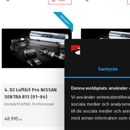
Lägg till i favoriter
Lägg till i favoriter
PRISSÄNKT!
Samtycke
Denna webbplats använder 
4. D2 Luftkit Pro NISSAN
4. D2 Luftkit Pro NIS
SENTRA B13 (91~94)
SENTRA B14 (95~99)
Vi använder enhetsidentifierar
sociala medier och analysera 
Komplett luftkit, Professional
Komplett luftkit, Profession
till de sociala medier och a
med annan information som du 
48 995
48 995
KR
KR