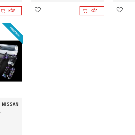
KÖP
KÖP
Lägg till i favoriter
Lägg til
PRISSÄNKT!
d NISSAN
l