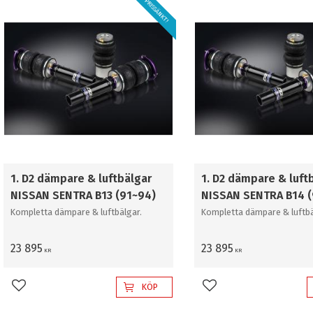
PRISSÄNKT!
SENTRA B18 (Halvstel
Bakaxel) (20~Upp)
1. D2 dämpare & luftbälgar
1. D2 dämpare & luft
NISSAN SENTRA B13 (91~94)
NISSAN SENTRA B14 
Kompletta dämpare & luftbälgar.
Kompletta dämpare & luftbä
23 895
23 895
KR
KR
KÖP
Lägg till i favoriter
Lägg till i favoriter