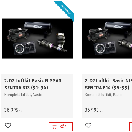
PRISSÄNKT!
2. D2 Luftkit Basic NISSAN
2. D2 Luftkit Basic N
SENTRA B13 (91~94)
SENTRA B14 (95~99)
Komplett luftkit, Basic
Komplett luftkit, Basic
36 995
36 995
KR
KR
KÖP
Lägg till i favoriter
Lägg till i favoriter