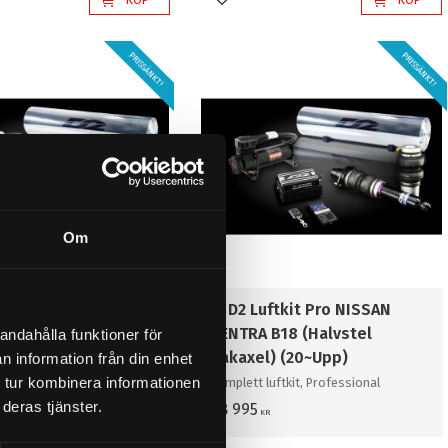
l i favoriter
Lägg till i favoriter
PRISSÄNKT!
PRISSÄNKT!
Om
ftkit Pro NISSAN
4. D2 Luftkit Pro NISSAN
B17 (13~Upp)
SENTRA B18 (Halvstel
andahålla funktioner för
Bakaxel) (20~Upp)
n information från din enhet
ftkit, Professional
 tur kombinera informationen
Komplett luftkit, Professional
deras tjänster.
48 995
KR