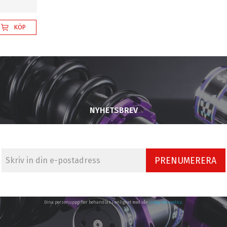
KÖP
NYHETSBREV
PRENUMERERA
Dina personuppgifter behandlas i enlighet med vår
integritetspolicy
.