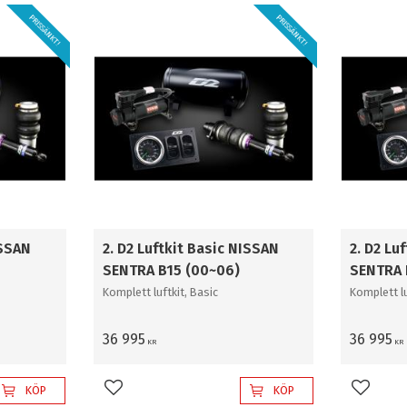
PRISSÄNKT!
PRISSÄNKT!
ISSAN
2. D2 Luftkit Basic NISSAN
2. D2 Lu
SENTRA B15 (00~06)
SENTRA 
Komplett luftkit, Basic
Komplett lu
36 995
36 995
KR
KR
KÖP
KÖP
Lägg till i favoriter
Lägg til