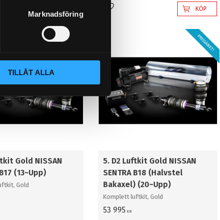
KÖP
KÖP
l i favoriter
Lägg till i favoriter
Marknadsföring
PRISSÄNKT!
PRISSÄNKT!
TILLÅT ALLA
ftkit Gold NISSAN
5. D2 Luftkit Gold NISSAN
B17 (13~Upp)
SENTRA B18 (Halvstel
Bakaxel) (20~Upp)
ftkit, Gold
Komplett luftkit, Gold
53 995
KR