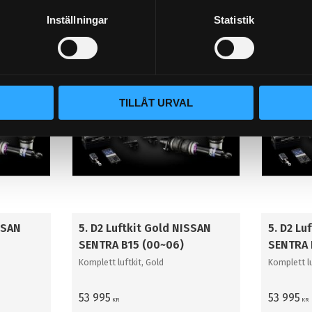
KÖP
KÖP
Lägg till i favoriter
Lägg til
Inställningar
Statistik
PRISSÄNKT!
PRISSÄNKT!
TILLÅT URVAL
SSAN
5. D2 Luftkit Gold NISSAN
5. D2 Lu
SENTRA B15 (00~06)
SENTRA 
Komplett luftkit, Gold
Komplett lu
53 995
53 995
KR
KR