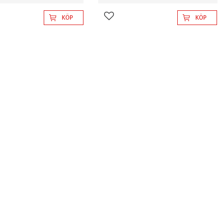
KÖP
KÖP
l i favoriter
Lägg till i favoriter