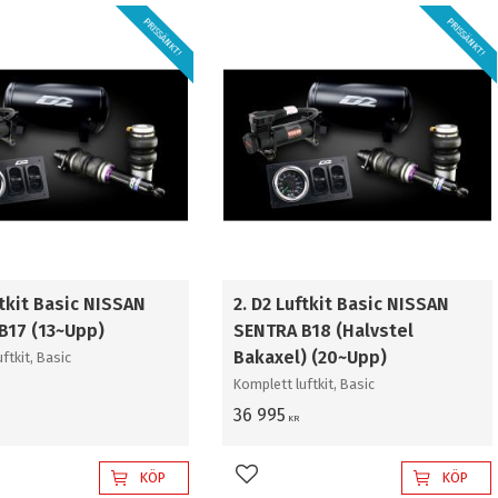
PRISSÄNKT!
PRISSÄNKT!
ftkit Basic NISSAN
2. D2 Luftkit Basic NISSAN
B17 (13~Upp)
SENTRA B18 (Halvstel
Bakaxel) (20~Upp)
ftkit, Basic
Komplett luftkit, Basic
36 995
KR
KÖP
KÖP
l i favoriter
Lägg till i favoriter