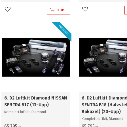
KÖP
Lägg till i favoriter
Lägg till i favoriter
PRISSÄNKT!
6. D2 Luftkit Diamond NISSAN
6. D2 Luftkit Diamon
SENTRA B17 (13~Upp)
SENTRA B18 (Halvste
Bakaxel) (20~Upp)
Komplett luftkit, Diamond
Komplett luftkit, Diamond
65 795
65 795