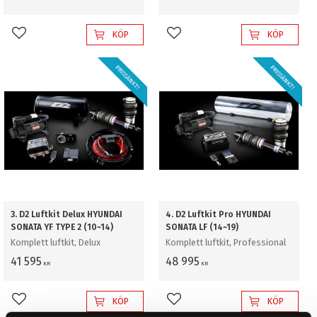
KÖP
KÖP
Lägg till i favoriter
Lägg till i favoriter
PRISSÄNKT!
PRISSÄNKT!
3. D2 Luftkit Delux HYUNDAI
4. D2 Luftkit Pro HYUNDAI
SONATA YF TYPE 2 (10~14)
SONATA LF (14~19)
Komplett luftkit, Delux
Komplett luftkit, Professional
41 595
48 995
KR
KR
KÖP
KÖP
Lägg till i favoriter
Lägg till i favoriter