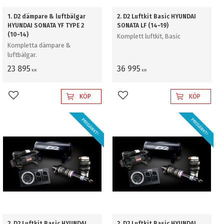
1. D2 dämpare & luftbälgar
2. D2 Luftkit Basic HYUNDAI
HYUNDAI SONATA YF TYPE 2
SONATA LF (14~19)
(10~14)
Komplett luftkit, Basic
Kompletta dämpare &
luftbälgar.
23 895
36 995
KR
KR
KÖP
KÖP
Lägg till i favoriter
Lägg till i favoriter
PRISSÄNKT!
PRISSÄNKT!
2. D2 Luftkit Basic HYUNDAI
2. D2 Luftkit Basic HYUNDAI