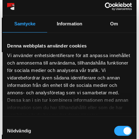
PRISSÄNKT!
PRISSÄNKT!
Samtycke
Information
Om
Denna webbplats använder cookies
Vi använder enhetsidentifierare för att anpassa innehållet
och annonserna till användarna, tillhandahålla funktioner
för sociala medier och analysera vår trafik. Vi
4. D2 Luftkit Pro HYUNDAI
4. D2 Luftkit Pro HYUNDAI
vidarebefordrar även sådana identifierare och annan
SONATA YF TYPE 1 (10~14)
SONATA YF TYPE 2 (10~14)
Komplett luftkit, Professional
Komplett luftkit, Professional
information från din enhet till de sociala medier och
48 995
48 995
annons- och analysföretag som vi samarbetar med.
KR
KR
Dessa kan i sin tur kombinera informationen med annan
information som du har tillhandahållit eller som de har
KÖP
KÖP
Lägg till i favoriter
Lägg till i favoriter
samlat in när du har använt deras tjänster.
S
PRISSÄNKT!
PRISSÄNKT!
Nödvändig
a