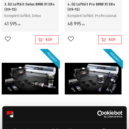
3. D2 Luftkit Delux BMW X1 E84
4. D2 Luftkit Pro BMW X1 E84
(09~15)
(09~15)
Komplett luftkit, Delux
Komplett luftkit, Professional
41 595
48 995
KR
KR
KÖP
KÖP
Lägg till i favoriter
Lägg till i favoriter
PRISSÄNKT!
PRISSÄNKT!
5. D2 Luftkit Gold BMW X1 E84
6. D2 Luftkit Diamond BMW X1
(09~15)
E84 (09~15)
Komplett luftkit, Gold
Komplett luftkit, Diamond