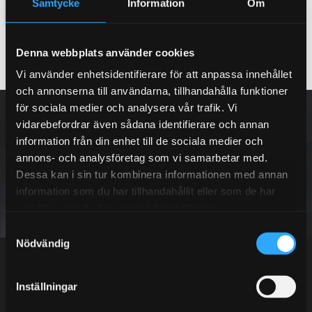
Samtycke
Information
Om
53 995
65 795
KR
KR
KÖP
KÖP
Lägg till i favoriter
Lägg till i favoriter
Denna webbplats använder cookies
Vi använder enhetsidentifierare för att anpassa innehållet
och annonserna till användarna, tillhandahålla funktioner
för sociala medier och analysera vår trafik. Vi
NYHETSBREV
vidarebefordrar även sådana identifierare och annan
information från din enhet till de sociala medier och
annons- och analysföretag som vi samarbetar med.
Dessa kan i sin tur kombinera informationen med annan
PRENUMERERA
information som du har tillhandahållit eller som de har
samlat in när du har använt deras tjänster.
S
Dina personuppgifter behandlas i enlighet med vår
integritetspolicy
.
Nödvändig
a
m
t
Inställningar
y