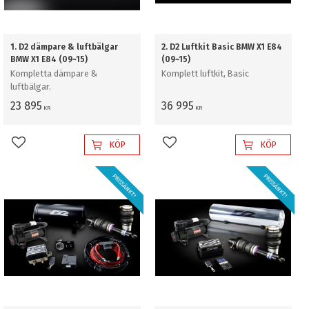
1. D2 dämpare & luftbälgar
2. D2 Luftkit Basic BMW X1 E84
BMW X1 E84 (09~15)
(09~15)
Kompletta dämpare &
Komplett luftkit, Basic
luftbälgar.
23 895
36 995
KR
KR
KÖP
KÖP
Lägg till i favoriter
Lägg till i favoriter
PRISSÄNKT!
PRISSÄNKT!