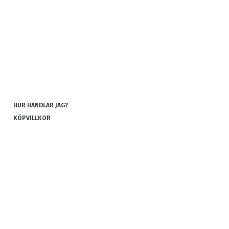
HUR HANDLAR JAG?
KÖPVILLKOR
INTEGRITETSPOLICY
COOKIES
REKLAMATION OCH RETUR