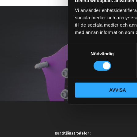
Denna webbplats använder 
Vi använder enhetsidentifierar
sociala medier och analysera 
till de sociala medier och a
med annan information som du 
S
Nödvändig
a
m
t
y
c
AVVISA
k
e
s
v
a
l
Kundtjänst telefon: