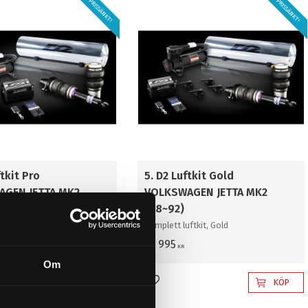
PRISSÄNKT!
PRISSÄNKT!
ftkit Pro
5. D2 Luftkit Gold
AGEN JETTA MK2
VOLKSWAGEN JETTA MK2
(88~92)
ftkit, Professional
Komplett luftkit, Gold
53 995
KR
Om
KÖP
KÖP
l i favoriter
Lägg till i favoriter