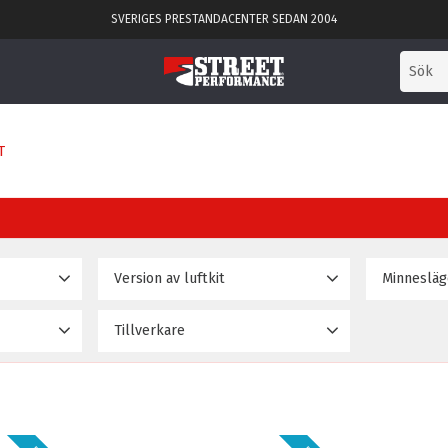
SVERIGES PRESTANDACENTER SEDAN 2004
T
Version av luftkit
Basic
Ja
5
1
Tillverkare
D2 dämpare & luftbälgar
Nej
1
53 995
D2 Racingsport
5
D2 struts & bags
1
Delux
1