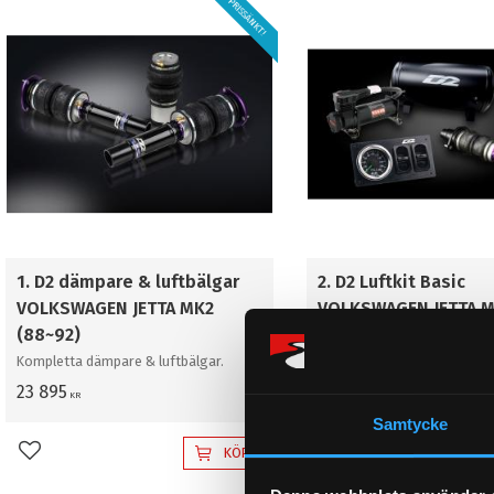
PRISSÄNKT!
1. D2 dämpare & luftbälgar
2. D2 Luftkit Basic
VOLKSWAGEN JETTA MK2
VOLKSWAGEN JETTA 
(88~92)
(88~92)
Kompletta dämpare & luftbälgar.
Komplett luftkit, Basic
23 895
36 995
KR
KR
Samtycke
KÖP
Lägg till i favoriter
Lägg till i favoriter