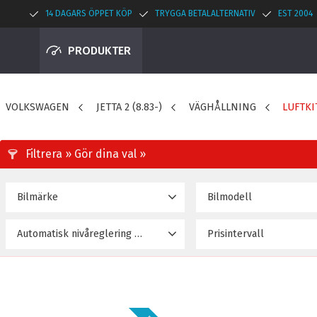
14 DAGARS ÖPPET KÖP
TRYGGA BETALALTERNATIV
EST 2004
PRODUKTER
VOLKSWAGEN
JETTA 2 (8.83-)
VÄGHÅLLNING
LUFTKI
Bilmärke
Bilmodell
VOLKSWAGEN
JETTA MK2 (88~92)
5
Automatisk nivåreglering på luftkitet
Prisintervall
23 895
Ja
1
Nej
3