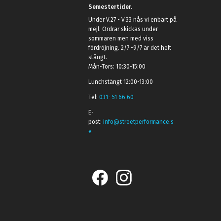
Semestertider.
Under V.27 - V.33 nås vi enbart på
mejl. Ordrar skickas under
sommaren men med viss
fördröjning. 2/7 -9/7 är det helt
stängt.
Mån-Tors: 10:30-15:00
Lunchstängt 12:00-13:00
Tel:
031- 51 66 60
E-
post:
info@streetperformance.s
e