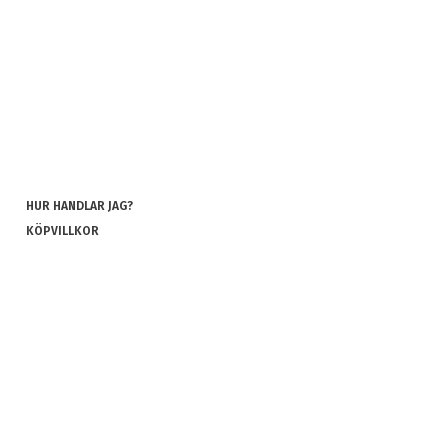
HUR HANDLAR JAG?
KÖPVILLKOR
INTEGRITETSPOLICY
COOKIES
REKLAMATION OCH RETUR