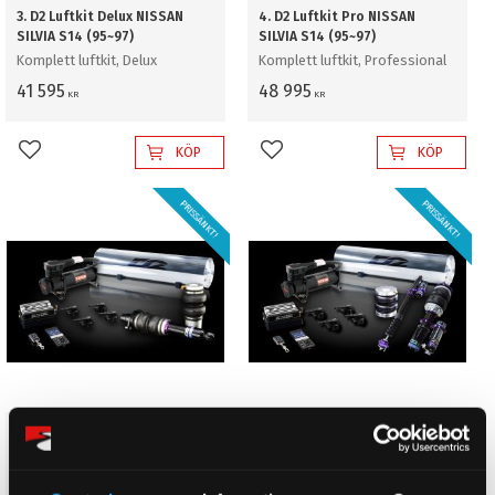
3. D2 Luftkit Delux NISSAN
4. D2 Luftkit Pro NISSAN
SILVIA S14 (95~97)
SILVIA S14 (95~97)
Komplett luftkit, Delux
Komplett luftkit, Professional
41 595
48 995
KR
KR
KÖP
KÖP
Lägg till i favoriter
Lägg till i favoriter
PRISSÄNKT!
PRISSÄNKT!
5. D2 Luftkit Gold NISSAN
6. D2 Luftkit Diamond NISSAN
SILVIA S14 (95~97)
SILVIA S14 (95~97)
Komplett luftkit, Gold
Komplett luftkit, Diamond