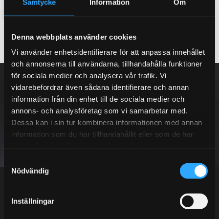
Samtycke
Information
Om
53 995
65 795
KR
KR
KÖP
KÖP
Lägg till i favoriter
Lägg till i favoriter
Denna webbplats använder cookies
Vi använder enhetsidentifierare för att anpassa innehållet
och annonserna till användarna, tillhandahålla funktioner
för sociala medier och analysera vår trafik. Vi
NYHETSBREV
vidarebefordrar även sådana identifierare och annan
information från din enhet till de sociala medier och
annons- och analysföretag som vi samarbetar med.
Dessa kan i sin tur kombinera informationen med annan
PRENUMERERA
information som du har tillhandahållit eller som de har
samlat in när du har använt deras tjänster.
S
Dina personuppgifter behandlas i enlighet med vår
integritetspolicy
.
Nödvändig
a
m
t
Inställningar
y