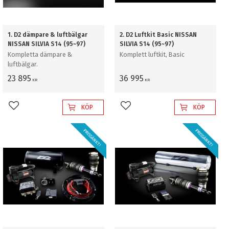
1. D2 dämpare & luftbälgar
2. D2 Luftkit Basic NISSAN
NISSAN SILVIA S14 (95~97)
SILVIA S14 (95~97)
Kompletta dämpare &
Komplett luftkit, Basic
luftbälgar.
23 895
36 995
KR
KR
KÖP
KÖP
Lägg till i favoriter
Lägg till i favoriter
PRISSÄNKT!
PRISSÄNKT!