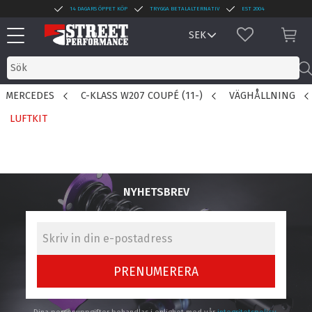
14 DAGARS ÖPPET KÖP
TRYGGA BETALALTERNATIV
EST 2004
Meny
FAVORITER
KUN
MERCEDES
C-KLASS W207 COUPÉ (11-)
VÄGHÅLLNING
LUFTKIT
NYHETSBREV
PRENUMERERA