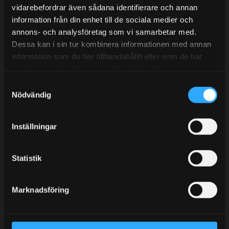
vidarebefordrar även sådana identifierare och annan
information från din enhet till de sociala medier och
annons- och analysföretag som vi samarbetar med.
BLOGG
Dessa kan i sin tur kombinera informationen med annan
information som du har tillhandahållit eller som de har
KUNSKAPSCENTER
samlat in när du har använt deras tjänster.
KONTAKTA OSS
S
KUNDTJÄNST
Nödvändig
a
m
MINA SIDOR
t
Inställningar
y
c
k
Statistik
e
s
Marknadsföring
v
a
l