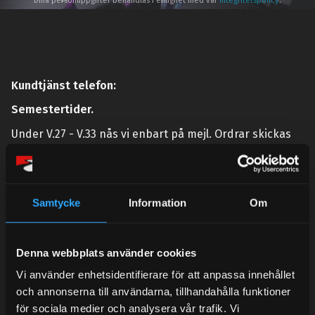
Dina personuppgifter behandlas i enlighet med vår
integritetspolicy
.
Kundtjänst telefon:
Semestertider.
Under V.27 - V.33 nås vi enbart på mejl. Ordrar skickas
under sommaren men med viss fördröjning. 2/7 -9/7 är
det helt stängt.
Mån-Tors: 10:30-15:00
Samtycke
Information
Om
Lunchstängt 12:00-13:00
Tel:
031- 51 66 60
Denna webbplats använder cookies
E-post:
info@streetperformance.se
Vi använder enhetsidentifierare för att anpassa innehållet
och annonserna till användarna, tillhandahålla funktioner
för sociala medier och analysera vår trafik. Vi