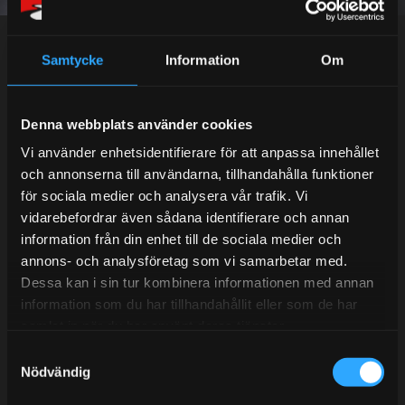
Dina personuppgifter behandlas i enlighet med vår
integritetspolicy
.
Samtycke
Information
Om
Kundtjänst telefon:
Denna webbplats använder cookies
Semestertider.
Vi använder enhetsidentifierare för att anpassa innehållet
och annonserna till användarna, tillhandahålla funktioner
Under V.27 - V.33 nås vi enbart på mejl. Ordrar skickas
för sociala medier och analysera vår trafik. Vi
under sommaren men med viss fördröjning. 2/7 -9/7 är
vidarebefordrar även sådana identifierare och annan
det helt stängt.
information från din enhet till de sociala medier och
Mån-Tors: 10:30-15:00
annons- och analysföretag som vi samarbetar med.
Lunchstängt 12:00-13:00
Dessa kan i sin tur kombinera informationen med annan
information som du har tillhandahållit eller som de har
Tel:
031- 51 66 60
samlat in när du har använt deras tjänster.
S
E-post:
info@streetperformance.se
Nödvändig
a
m