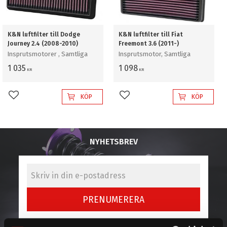
K&N luftfilter till Dodge
K&N luftfilter till Fiat
Journey 2.4 (2008-2010)
Freemont 3.6 (2011-)
Insprutsmotorer , Samtliga
Insprutsmotor, Samtliga
1 035
1 098
KR
KR
KÖP
KÖP
Lägg till i favoriter
Lägg till i favoriter
NYHETSBREV
PRENUMERERA