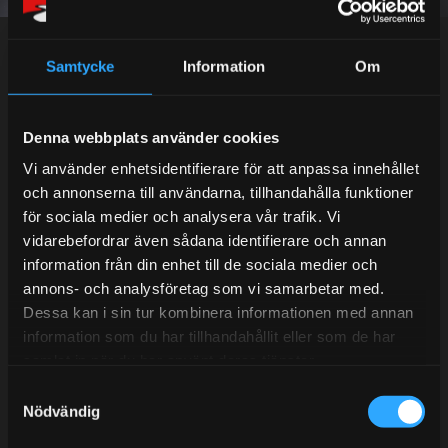
Dina personuppgifter behandlas i enlighet med vår
integritetspolicy
.
Samtycke
Information
Om
Kundtjänst telefon:
Denna webbplats använder cookies
Semestertider.
Vi använder enhetsidentifierare för att anpassa innehållet
och annonserna till användarna, tillhandahålla funktioner
Under V.27 - V.33 nås vi enbart på mejl. Ordrar skickas
för sociala medier och analysera vår trafik. Vi
under sommaren men med viss fördröjning. 2/7 -9/7 är
vidarebefordrar även sådana identifierare och annan
det helt stängt.
information från din enhet till de sociala medier och
Mån-Tors: 10:30-15:00
annons- och analysföretag som vi samarbetar med.
Lunchstängt 12:00-13:00
Dessa kan i sin tur kombinera informationen med annan
information som du har tillhandahållit eller som de har
Tel:
031- 51 66 60
samlat in när du har använt deras tjänster.
S
E-post:
info@streetperformance.se
Nödvändig
a
m