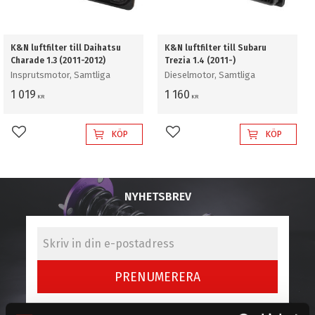
K&N luftfilter till Daihatsu
K&N luftfilter till Subaru
Charade 1.3 (2011-2012)
Trezia 1.4 (2011-)
Insprutsmotor, Samtliga
Dieselmotor, Samtliga
1 019
1 160
KR
KR
KÖP
KÖP
Lägg till i favoriter
Lägg till i favoriter
NYHETSBREV
PRENUMERERA