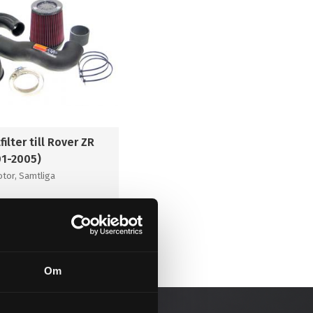
filter till Rover ZR
01-2005)
tor, Samtliga
KÖP
l i favoriter
Om