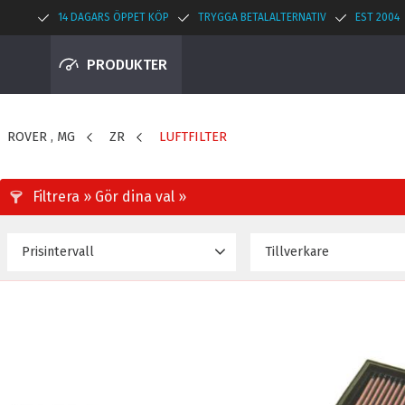
14 DAGARS ÖPPET KÖP
TRYGGA BETALALTERNATIV
EST 2004
PRODUKTER
ROVER , MG
ZR
LUFTFILTER
Prisintervall
Tillverkare
769
3 660
K&N