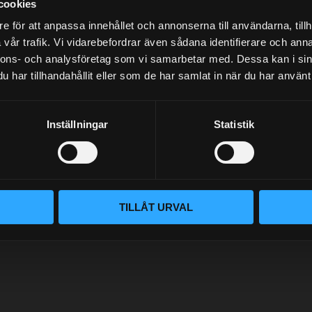
cookies
e för att anpassa innehållet och annonserna till användarna, tillh
vår trafik. Vi vidarebefordrar även sådana identifierare och anna
NYHETSBREV
nnons- och analysföretag som vi samarbetar med. Dessa kan i sin
har tillhandahållit eller som de har samlat in när du har använt 
PRENUMERERA
Inställningar
Statistik
Dina personuppgifter behandlas i enlighet med vår
integritetspolicy
.
TILLÅT URVAL