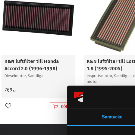
K&N luftfilter till Honda
K&N luftfilter till Lot
Accord 2.0 (1996-1998)
1.8 (1995-2005)
Dieselmotor, Samtliga
Insprutsmotor, Samtliga exk
motor
769
784
KR
KR
KÖP
Lägg till i favoriter
Lägg till i favoriter
Samtycke