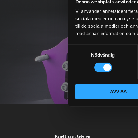
Denna webbplats använder 
Vi använder enhetsidentifierar
sociala medier och analysera 
till de sociala medier och a
med annan information som du 
S
Nödvändig
a
m
t
y
c
AVVISA
k
e
s
v
a
l
Kundtjänst telefon: