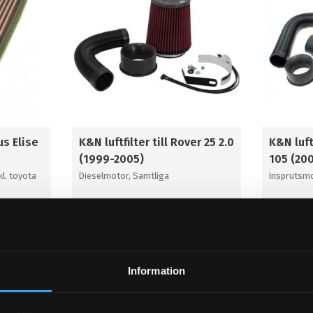
us Elise
K&N luftfilter till Rover 25 2.0
K&N luft
(1999-2005)
105 (20
l. toyota
Dieselmotor, Samtliga
Insprutsmo
1 936
3 660
KR
KR
KÖP
KÖP
Lägg till i favoriter
Lägg til
Information