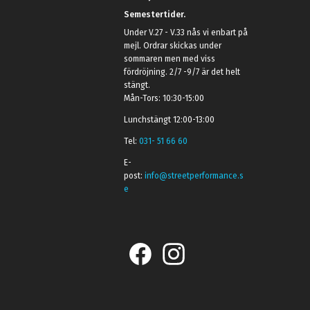
Semestertider.
Under V.27 - V.33 nås vi enbart på
mejl. Ordrar skickas under
sommaren men med viss
fördröjning. 2/7 -9/7 är det helt
stängt.
Mån-Tors: 10:30-15:00
Lunchstängt 12:00-13:00
Tel:
031- 51 66 60
E-
post:
info@streetperformance.s
e