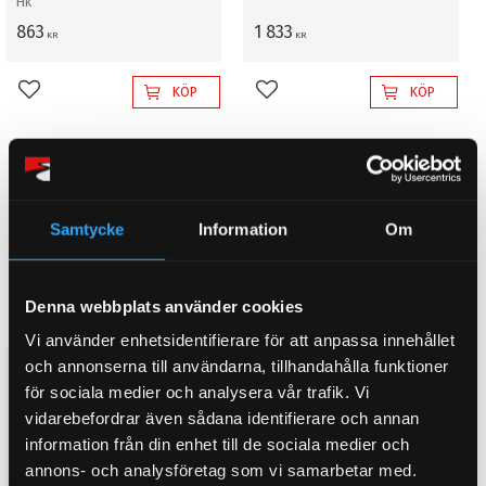
Hk
863
1 833
KR
KR
KÖP
KÖP
Lägg till i favoriter
Lägg till i favoriter
Samtycke
Information
Om
Denna webbplats använder cookies
Vi använder enhetsidentifierare för att anpassa innehållet
och annonserna till användarna, tillhandahålla funktioner
K&N luftfilter till Renault R19
1.8 (1992-1996)
för sociala medier och analysera vår trafik. Vi
Insprutsmotor, Filterhöjd
vidarebefordrar även sådana identifierare och annan
62mm
information från din enhet till de sociala medier och
1 694
KR
annons- och analysföretag som vi samarbetar med.