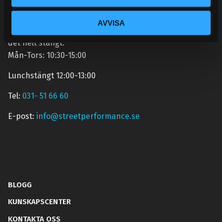
Semestertider.
Under V.27 - V.33 nås vi enbart på mejl. Ordrar skickas
AVVISA
under sommaren men med viss fördröjning. 2/7 -9/7 är
det helt stängt.
Mån-Tors: 10:30-15:00
Lunchstängt 12:00-13:00
Tel:
031- 51 66 60
E-post:
info@streetperformance.se
BLOGG
KUNSKAPSCENTER
KONTAKTA OSS