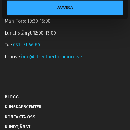
under sommaren men med viss fördröjning. 2/7 -9/7 är
AVVISA
det helt stängt.
Mån-Tors: 10:30-15:00
Lunchstängt 12:00-13:00
Tel:
031- 51 66 60
E-post:
info@streetperformance.se
BLOGG
KUNSKAPSCENTER
KONTAKTA OSS
KUNDTJÄNST