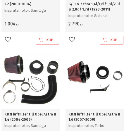
2.2 (2000-2004)
G/ H & Zafira 1,4i/1,6i/1,8i/2,0i
& 2,0d/ 1,7d (1998-2011)
Insprutsmotor, Samtliga
Insprutsmotor & diesel
1 004
2 790
KR
KR
KÖP
KÖP
Lägg till i favoriter
Lägg till i favoriter
K&N luftfilter till Opel Astra H
K&N luftfilter till Opel Astra H
1.4 (2004-2009)
1.6 (2007-2009)
Insprutsmotor, Samtliga
Insprutsmotor, Turbo