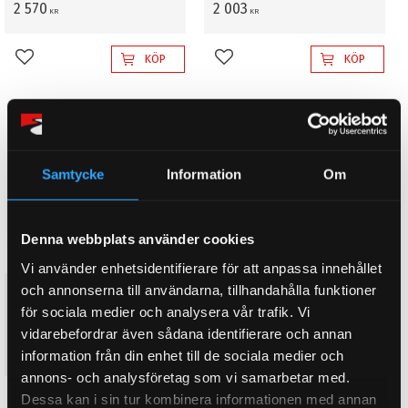
2 570
2 003
KR
KR
KÖP
KÖP
Lägg till i favoriter
Lägg till i favoriter
Samtycke
Information
Om
Denna webbplats använder cookies
Vi använder enhetsidentifierare för att anpassa innehållet
och annonserna till användarna, tillhandahålla funktioner
K&N luftfilter till Opel Astra H
K&N luftfilter till Opel Astra H
1.7 (2007-2009)
1.9 (2004-2009)
för sociala medier och analysera vår trafik. Vi
Dieselmotor, 292mm x 221mm
Dieselmotor, Samtliga
vidarebefordrar även sådana identifierare och annan
3 054
1 960
information från din enhet till de sociala medier och
KR
KR
annons- och analysföretag som vi samarbetar med.
Dessa kan i sin tur kombinera informationen med annan
KÖP
KÖP