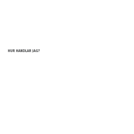
HUR HANDLAR JAG?
KÖPVILLKOR
INTEGRITETSPOLICY
COOKIES
REKLAMATION OCH RETUR