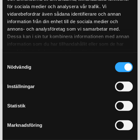
för sociala medier och analysera vår trafik. Vi
vidarebefordrar även sådana identifierare och annan
information från din enhet till de sociala medier och
annons- och analysföretag som vi samarbetar med.
Dessa kan i sin tur kombinera informationen med annan
information som du har tillhandahållit eller som de har
samlat in när du har använt deras tjänster.
K&N luftfilter till Honda CRX
K&N luftfilter till Honda Civic
S
1.6 (1989-1992)
1.5 (1987-1991)
Nödvändig
Insprutsmotor, VTEC
Insprutsmotor, Samtliga
a
1 566
831
m
KR
KR
t
Inställningar
y
KÖP
KÖP
Lägg till i favoriter
Lägg till i favoriter
c
k
Statistik
e
s
Marknadsföring
v
a