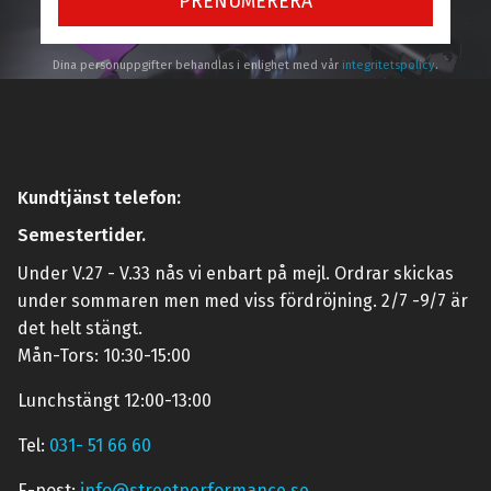
PRENUMERERA
Dina personuppgifter behandlas i enlighet med vår
integritetspolicy
.
Kundtjänst telefon:
Semestertider.
Under V.27 - V.33 nås vi enbart på mejl. Ordrar skickas
under sommaren men med viss fördröjning. 2/7 -9/7 är
det helt stängt.
Mån-Tors: 10:30-15:00
Lunchstängt 12:00-13:00
Tel:
031- 51 66 60
E-post:
info@streetperformance.se