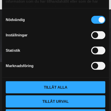
information som du har tillhandahållit eller som de har
samlat in när du har använt deras tjänster.
S
NYHETSBREV
Nödvändig
a
m
t
Inställningar
y
PRENUMERERA
c
k
Statistik
e
Dina personuppgifter behandlas i enlighet med vår
integritetspolicy
.
s
Marknadsföring
v
a
l
TILLÅT ALLA
Kundtjänst telefon:
Semestertider.
TILLÅT URVAL
Under V.27 - V.33 nås vi enbart på mejl. Ordrar skickas