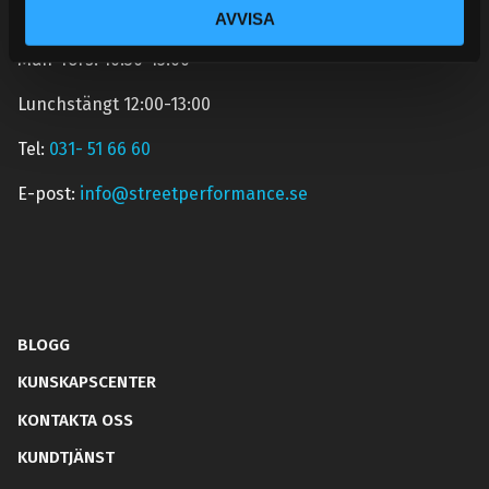
under sommaren men med viss fördröjning. 2/7 -9/7 är
AVVISA
det helt stängt.
Mån-Tors: 10:30-15:00
Lunchstängt 12:00-13:00
Tel:
031- 51 66 60
E-post:
info@streetperformance.se
BLOGG
KUNSKAPSCENTER
KONTAKTA OSS
KUNDTJÄNST