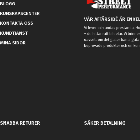
BLOGG
KUNSKAPSCENTER
VÅR AFFÄRSIDÉ ÄR ENKEL
KONTAKTA OSS
Vi lever och andas prestanda. Hos
KUNDTJÄNST
– du hittar rätt bildelar. Vi brinne
oavsett om det gäller bana, gata 
MINA SIDOR
beprövade produkter och en kundt
SNABBA RETURER
SÄKER BETALNING