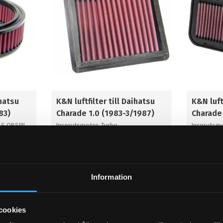
ihatsu
K&N luftfilter till Daihatsu
K&N luft
83)
Charade 1.0 (1983-3/1987)
Charade 
S OBS!!!!
Insprutsmotor, Turbo
Insprutsmo
898
1 019
KR
KR
KÖP
KÖP
Information
Lägg till i favoriter
Lägg til
cookies