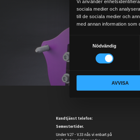
Vi använder enhetsidentifierar
sociala medier och analysera 
till de sociala medier och a
med annan information som du 
S
Nödvändig
a
m
t
y
c
AVVISA
k
e
s
v
a
Kundtjänst telefon:
l
Semestertider.
Under V.27 - V.33 nås vi enbart på