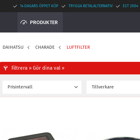
14 DAGARS ÖPPET KÖP
TRYGGA BETALALTERNATIV
EST 2004
PRODUKTER
DAIHATSU
CHARADE
LUFTFILTER
Prisintervall
Tillverkare
741
1 019
K&N