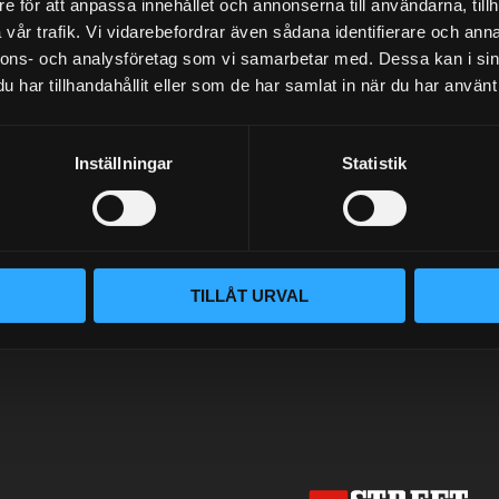
e för att anpassa innehållet och annonserna till användarna, tillh
vår trafik. Vi vidarebefordrar även sådana identifierare och anna
NYHETSBREV
nnons- och analysföretag som vi samarbetar med. Dessa kan i sin
har tillhandahållit eller som de har samlat in när du har använt 
PRENUMERERA
Inställningar
Statistik
Dina personuppgifter behandlas i enlighet med vår
integritetspolicy
.
TILLÅT URVAL