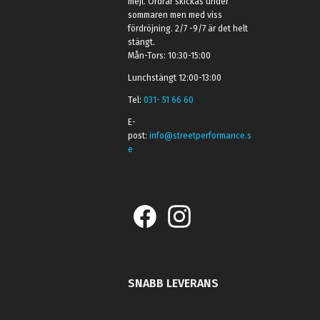
mejl. Ordrar skickas under
sommaren men med viss
fördröjning. 2/7 -9/7 är det helt
stängt.
Mån-Tors: 10:30-15:00
Lunchstängt 12:00-13:00
Tel:
031- 51 66 60
E-
post:
info@streetperformance.s
e
SNABB LEVERANS