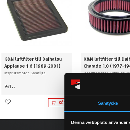
K&N luftfilter till Daihatsu
K&N luftfilter till Da
Applause 1.6 (1989-2001)
Charade 1.0 (1977-19
Insprutsmotor, Samtliga
Insprutsmotor, Samtliga OB
UTGÅTT HOS K&N!! OBS OBS
941
741
KR
KR
KÖP
Samtycke
Lägg till i favoriter
Lägg till i favoriter
Denna webbplats använder 