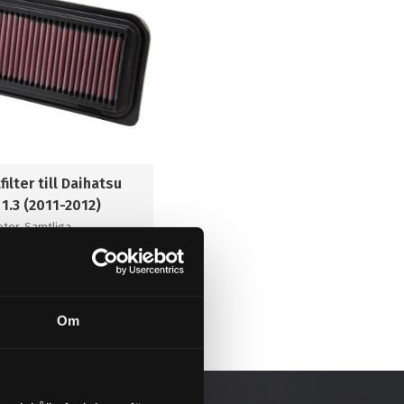
filter till Daihatsu
1.3 (2011-2012)
tor, Samtliga
KÖP
Om
l i favoriter