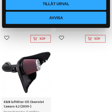
TILLÅT URVAL
K&N luftfilter till Chevrolet
K&N luftfilter till Chevrolet
Camaro 5.0 (1981-1992)
Camaro 5.7 (1998-2008)
AVVISA
Insprutsmotor, 2 Filter behövs
Insprutsmotor, Samtliga
878
8 803
KR
KR
KÖP
KÖP
Lägg till i favoriter
Lägg till i favoriter
K&N luftfilter till Chevrolet
Camaro 6.2 (2009-)
Insprutsmotor, Samtliga