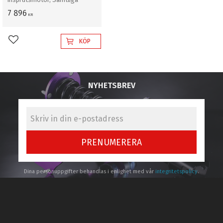
7 896
KR
KÖP
Lägg till i favoriter
NYHETSBREV
PRENUMERERA
Dina personuppgifter behandlas i enlighet med vår
integritetspolicy
.