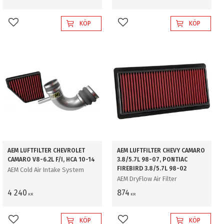
KÖP
KÖP
Lägg till i favoriter
Lägg till i favoriter
AEM LUFTFILTER CHEVROLET
AEM LUFTFILTER CHEVY CAMARO
CAMARO V8-6.2L F/I, HCA 10-14
3.8/5.7L 98-07, PONTIAC
FIREBIRD 3.8/5.7L 98-02
AEM Cold Air Intake System
AEM DryFlow Air Filter
4 240
874
KR
KR
KÖP
KÖP