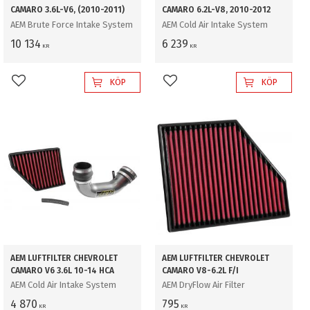
CAMARO 3.6L-V6, (2010-2011)
CAMARO 6.2L-V8, 2010-2012
AEM Brute Force Intake System
AEM Cold Air Intake System
10 134
6 239
KR
KR
KÖP
KÖP
Lägg till i favoriter
Lägg till i favoriter
AEM LUFTFILTER CHEVROLET
AEM LUFTFILTER CHEVROLET
CAMARO V6 3.6L 10-14 HCA
CAMARO V8-6.2L F/I
AEM Cold Air Intake System
AEM DryFlow Air Filter
4 870
795
KR
KR