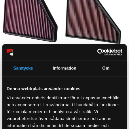
K&N luftfilter till Chevrolet
K&N luftfilter till Chevrolet
Camaro 3.6 (2009-)
Camaro 3.6 (2017-)
Insprutsmotor, Samtliga
Insprutsmotor, Samtliga
Samtycke
Information
Om
1 190
1 190
KR
KR
KÖP
KÖP
Lägg till i favoriter
Lägg till i favoriter
Denna webbplats använder cookies
Vi använder enhetsidentifierare för att anpassa innehållet
och annonserna till användarna, tillhandahålla funktioner
för sociala medier och analysera vår trafik. Vi
vidarebefordrar även sådana identifierare och annan
information från din enhet till de sociala medier och