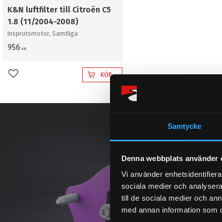
K&N luftfilter till Citroën C5
1.8 (11/2004-2008)
Insprutsmotor, Samtliga
956
KR
KÖP
Lägg till i favoriter
Samtycke
Denna webbplats använder 
Vi använder enhetsidentifierar
sociala medier och analysera 
till de sociala medier och a
med annan information som du 