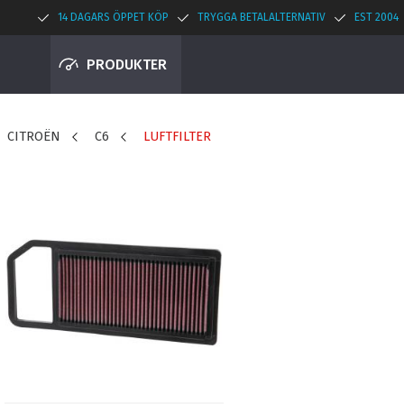
14 DAGARS ÖPPET KÖP
TRYGGA BETALALTERNATIV
EST 2004
PRODUKTER
CITROËN
C6
LUFTFILTER