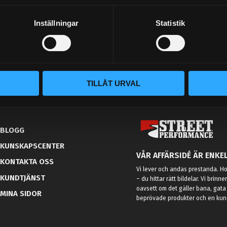
Dina personuppgifter behandlas i enlighet med vår
integritetspolicy
.
Inställningar
Statistik
TILLÅT URVAL
BLOGG
KUNSKAPSCENTER
VÅR AFFÄRSIDÉ ÄR ENKEL
KONTAKTA OSS
Vi lever och andas prestanda. Hos
KUNDTJÄNST
– du hittar rätt bildelar. Vi brinne
oavsett om det gäller bana, gata 
MINA SIDOR
beprövade produkter och en kundt