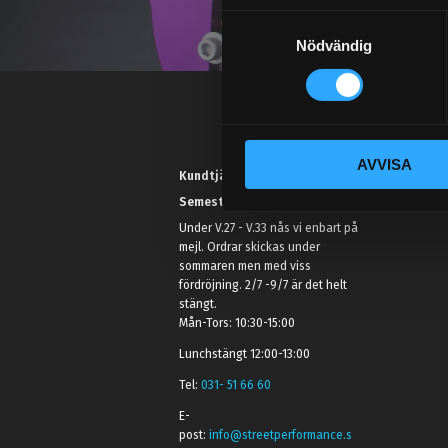
S
Nödvändig
a
m
t
y
c
AVVISA
k
Kundtjänst telefon:
e
Semestertider.
s
Under V.27 - V.33 nås vi enbart på
v
mejl. Ordrar skickas under
a
sommaren men med viss
l
fördröjning. 2/7 -9/7 är det helt
stängt.
Mån-Tors: 10:30-15:00
Lunchstängt 12:00-13:00
Tel:
031- 51 66 60
E-
post:
info@streetperformance.s