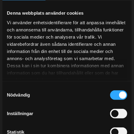
Under V.27 - V.33 nås vi enbart på mejl. Ordrar skickas
under sommaren men med viss fördröjning. 2/7 -9/7 är
Denna webbplats använder cookies
det helt stängt.
Vi använder enhetsidentifierare för att anpassa innehållet
Mån-Tors: 10:30-15:00
och annonserna till användarna, tillhandahålla funktioner
Lunchstängt 12:00-13:00
för sociala medier och analysera vår trafik. Vi
vidarebefordrar även sådana identifierare och annan
Tel:
031- 51 66 60
information från din enhet till de sociala medier och
annons- och analysföretag som vi samarbetar med.
E-post:
info@streetperformance.se
Dessa kan i sin tur kombinera informationen med annan
information som du har tillhandahållit eller som de har
samlat in när du har använt deras tjänster.
S
Nödvändig
a
BLOGG
m
t
KUNSKAPSCENTER
Inställningar
y
KONTAKTA OSS
c
k
Statistik
KUNDTJÄNST