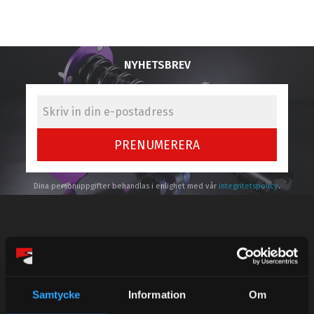
NYHETSBREV
PRENUMERERA
Dina personuppgifter behandlas i enlighet med vår
integritetspolicy
.
Kundtjänst telefon:
Semestertider.
Samtycke
Information
Om