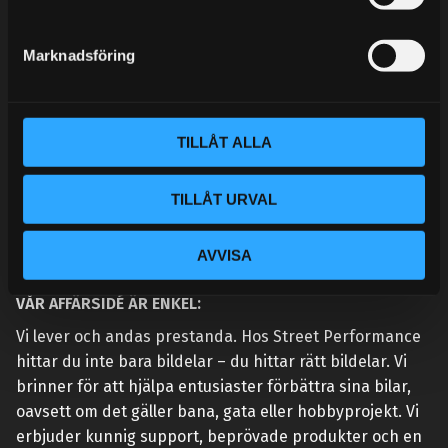
e
MINA SIDOR
s
Marknadsföring
v
a
l
TILLÅT ALLA
TILLÅT URVAL
AVVISA
VÅR AFFÄRSIDÉ ÄR ENKEL:
Vi lever och andas prestanda. Hos Street Performance
hittar du inte bara bildelar – du hittar rätt bildelar. Vi
brinner för att hjälpa entusiaster förbättra sina bilar,
oavsett om det gäller bana, gata eller hobbyprojekt. Vi
erbjuder kunnig support, beprövade produkter och en