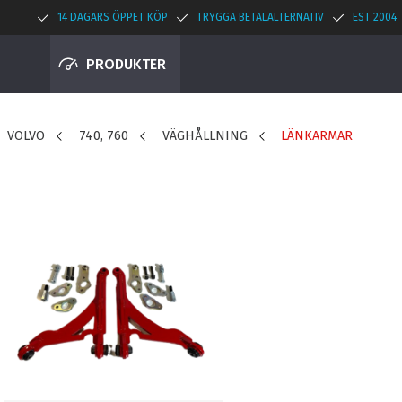
14 DAGARS ÖPPET KÖP
TRYGGA BETALALTERNATIV
EST 2004
PRODUKTER
VOLVO
740, 760
VÄGHÅLLNING
LÄNKARMAR