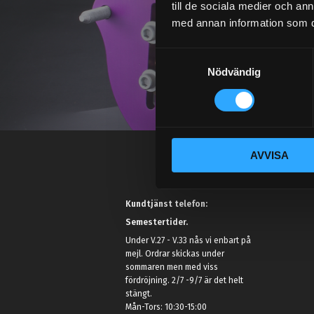
till de sociala medier och a
med annan information som du 
S
Nödvändig
a
m
t
y
c
AVVISA
k
e
s
Kundtjänst telefon:
v
Semestertider.
a
l
Under V.27 - V.33 nås vi enbart på
mejl. Ordrar skickas under
sommaren men med viss
fördröjning. 2/7 -9/7 är det helt
stängt.
Mån-Tors: 10:30-15:00