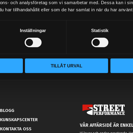
PRENUMERERA
nnons- och analysföretag som vi samarbetar med. Dessa kan i sin
har tillhandahållit eller som de har samlat in när du har använt 
Dina personuppgifter behandlas i enlighet med vår
integritetspolicy
.
Inställningar
Statistik
TILLÅT URVAL
BLOGG
KUNSKAPSCENTER
VÅR AFFÄRSIDÉ ÄR ENKEL
KONTAKTA OSS