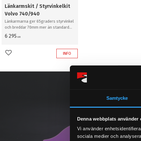
Länkarmskit / Styrvinkelkit
Volvo 740/940
Länkarmarna ger 65graders styrvinkel
och breddar 70mm mer än standard
samt ger ökad caster och camber. -
6 295
KR
Välj mellan Röd eller Svart
INFO
Lägg till i favoriter
Samtycke
Denna webbplats använder 
Vi använder enhetsidentifierar
sociala medier och analysera 