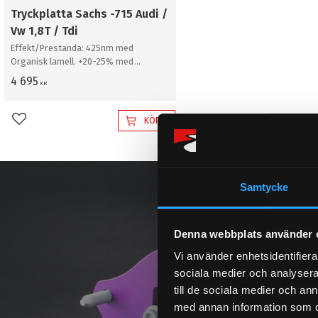
Tryckplatta Sachs -715 Audi /
Vw 1,8T / Tdi
Effekt/Prestanda: 425nm med
Organisk lamell. +20-25% med
sinterlamell. / Kontrollera alltid så att
4 695
KR
delen passar just din bil
KÖP
Lägg till i favoriter
Samtycke
Denna webbplats använder 
Vi använder enhetsidentifierar
sociala medier och analysera 
till de sociala medier och a
med annan information som du 