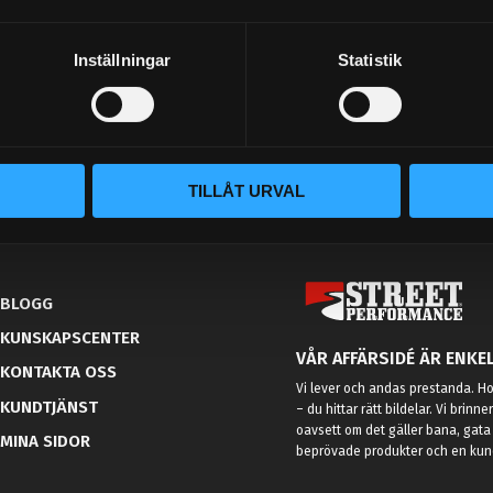
Dina personuppgifter behandlas i enlighet med vår
integritetspolicy
.
Inställningar
Statistik
TILLÅT URVAL
BLOGG
KUNSKAPSCENTER
VÅR AFFÄRSIDÉ ÄR ENKEL
KONTAKTA OSS
Vi lever och andas prestanda. Hos
KUNDTJÄNST
– du hittar rätt bildelar. Vi brinne
oavsett om det gäller bana, gata 
MINA SIDOR
beprövade produkter och en kundt