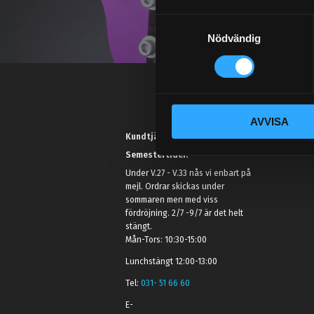
S
Nödvändig
a
m
t
y
c
AVVISA
k
Kundtjänst telefon:
e
Semestertider.
s
v
Under V.27 - V.33 nås vi enbart på
mejl. Ordrar skickas under
a
sommaren men med viss
l
fördröjning. 2/7 -9/7 är det helt
stängt.
Mån-Tors: 10:30-15:00
Lunchstängt 12:00-13:00
Tel:
031- 51 66 60
E-