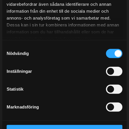
vidarebefordrar även sådana identifierare och annan
information från din enhet till de sociala medier och
annons- och analysföretag som vi samarbetar med.
BLOGG
Dessa kan i sin tur kombinera informationen med annan
information som du har tillhandahållit eller som de har
KUNSKAPSCENTER
samlat in när du har använt deras tjänster.
KONTAKTA OSS
S
KUNDTJÄNST
Nödvändig
a
m
MINA SIDOR
t
Inställningar
y
c
k
Statistik
e
s
Marknadsföring
v
a
l