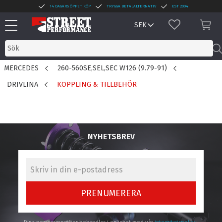
14 DAGARS ÖPPET KÖP
TRYGGA BETALALTERNATIV
EST 2004
Meny
FAVORITER
KUN
MERCEDES
260-560SE,SEL,SEC W126 (9.79-91)
DRIVLINA
KOPPLING & TILLBEHÖR
NYHETSBREV
PRENUMERERA