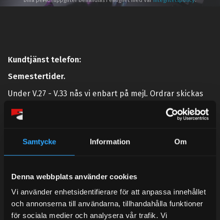
Dina personuppgifter behandlas i enlighet med vår
integritetspolicy
.
Kundtjänst telefon:
Semestertider.
Under V.27 - V.33 nås vi enbart på mejl. Ordrar skickas
under sommaren men med viss fördröjning. 2/7 -9/7 är
det helt stängt.
Mån-Tors: 10:30-15:00
Samtycke
Information
Om
Lunchstängt 12:00-13:00
Tel:
031- 51 66 60
Denna webbplats använder cookies
E-post:
info@streetperformance.se
Vi använder enhetsidentifierare för att anpassa innehållet
och annonserna till användarna, tillhandahålla funktioner
för sociala medier och analysera vår trafik. Vi