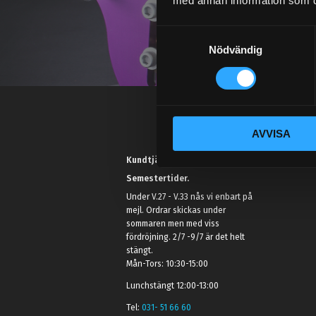
med annan information som du 
S
Nödvändig
a
m
t
y
c
AVVISA
k
e
Kundtjänst telefon:
s
Semestertider.
v
Under V.27 - V.33 nås vi enbart på
a
mejl. Ordrar skickas under
l
sommaren men med viss
fördröjning. 2/7 -9/7 är det helt
stängt.
Mån-Tors: 10:30-15:00
Lunchstängt 12:00-13:00
Tel:
031- 51 66 60