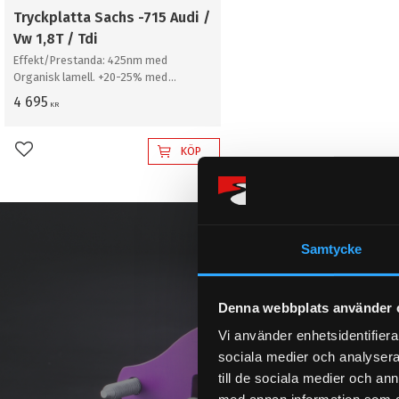
Tryckplatta Sachs -715 Audi /
Vw 1,8T / Tdi
Effekt/Prestanda: 425nm med
Organisk lamell. +20-25% med
sinterlamell. / Kontrollera alltid så att
4 695
KR
delen passar just din bil
KÖP
Lägg till i favoriter
Samtycke
Denna webbplats använder 
Vi använder enhetsidentifierar
sociala medier och analysera 
till de sociala medier och a