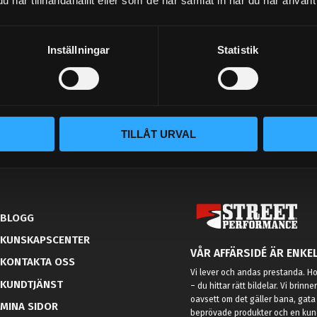
har tillhandahållit eller som de har samlat in när du har använt 
Dina personuppgifter behandlas i enlighet med vår
integritetspolicy
.
Inställningar
Statistik
TILLÅT URVAL
BLOGG
KUNSKAPSCENTER
VÅR AFFÄRSIDÉ ÄR ENKEL
KONTAKTA OSS
Vi lever och andas prestanda. Hos
KUNDTJÄNST
– du hittar rätt bildelar. Vi brinne
oavsett om det gäller bana, gata 
MINA SIDOR
beprövade produkter och en kundt