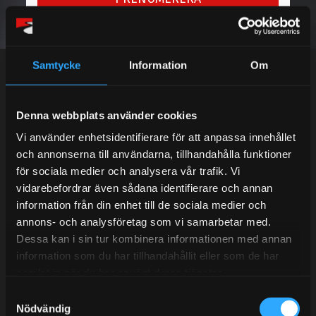
Dina personuppgifter behandlas i enlighet med vår
integritetspolicy
.
Samtycke
Information
Om
Denna webbplats använder cookies
Kundtjänst telefon:
Vi använder enhetsidentifierare för att anpassa innehållet
Semestertider.
och annonserna till användarna, tillhandahålla funktioner
för sociala medier och analysera vår trafik. Vi
Under V.27 - V.33 nås vi enbart på mejl. Ordrar skickas
vidarebefordrar även sådana identifierare och annan
under sommaren men med viss fördröjning. 2/7 -9/7 är
information från din enhet till de sociala medier och
det helt stängt.
annons- och analysföretag som vi samarbetar med.
Mån-Tors: 10:30-15:00
Dessa kan i sin tur kombinera informationen med annan
Lunchstängt 12:00-13:00
information som du har tillhandahållit eller som de har
samlat in när du har använt deras tjänster.
Tel:
031- 51 66 60
S
Nödvändig
a
E-post:
info@streetperformance.se