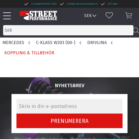
14 DAGARS ÖPPET KÖP
TRYGGA BETALALTERNATIV
EST 2004
Meny
FAVORITER
KUN
MERCEDES
C-KLASS W203 (00-)
DRIVLINA
KOPPLING & TILLBEHÖR
NYHETSBREV
PRENUMERERA