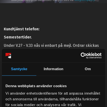
Dina personuppgifter behandlas i enlighet med vår
integritetspolicy
.
Kundtjänst telefon:
Semestertider.
Under V.27 - V.33 nås vi enbart på mejl. Ordrar skickas
under sommaren men med viss fördröjning. 2/7 -9/7 är
det helt stängt.
Mån-Tors: 10:30-15:00
Samtycke
Information
Om
Lunchstängt 12:00-13:00
Tel:
031- 51 66 60
Denna webbplats använder cookies
E-post:
info@streetperformance.se
Vi använder enhetsidentifierare för att anpassa innehållet
och annonserna till användarna, tillhandahålla funktioner
för sociala medier och analysera vår trafik. Vi