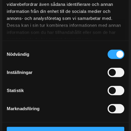
vidarebefordrar även sådana identifierare och annan
information från din enhet till de sociala medier och
annons- och analysföretag som vi samarbetar med.
BLOGG
Dessa kan i sin tur kombinera informationen med annan
information som du har tillhandahållit eller som de har
KUNSKAPSCENTER
samlat in när du har använt deras tjänster.
KONTAKTA OSS
S
KUNDTJÄNST
Nödvändig
a
m
MINA SIDOR
t
Inställningar
y
c
k
Statistik
e
s
Marknadsföring
v
a
l