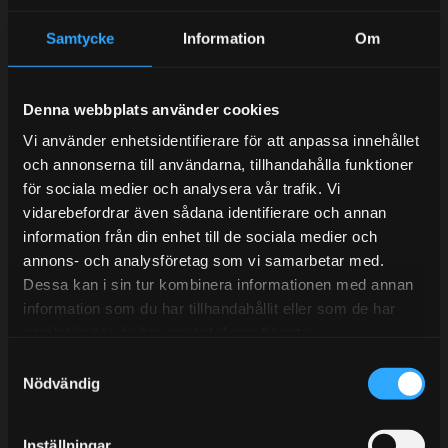
Samtycke
Information
Om
Kundtjänst telefon:
Semestertider.
Denna webbplats använder cookies
Under V.27 - V.33 nås vi enbart på mejl. Ordrar skickas
Vi använder enhetsidentifierare för att anpassa innehållet
under sommaren men med viss fördröjning. 2/7 -9/7 är
och annonserna till användarna, tillhandahålla funktioner
det helt stängt.
för sociala medier och analysera vår trafik. Vi
Mån-Tors: 10:30-15:00
vidarebefordrar även sådana identifierare och annan
information från din enhet till de sociala medier och
Lunchstängt 12:00-13:00
annons- och analysföretag som vi samarbetar med.
Dessa kan i sin tur kombinera informationen med annan
Tel:
031- 51 66 60
information som du har tillhandahållit eller som de har
samlat in när du har använt deras tjänster.
E-post:
info@streetperformance.se
S
Nödvändig
a
m
t
Inställningar