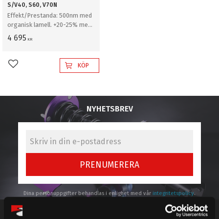
S/V40, S60, V70N
Effekt/Prestanda: 500nm med
organisk lamell. +20-25% med
sinterlamell. / Kontrollera
4 695
KR
alltid så att delen passar just
din bil
KÖP
Lägg till i favoriter
NYHETSBREV
PRENUMERERA
Dina personuppgifter behandlas i enlighet med vår
integritetspolicy
.