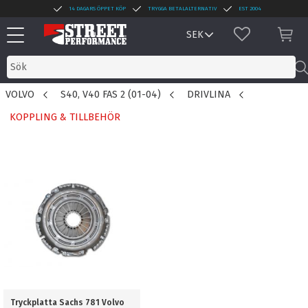
14 DAGARS ÖPPET KÖP
TRYGGA BETALALTERNATIV
EST 2004
Meny
FAVORITER
KUN
VOLVO
S40, V40 FAS 2 (01-04)
DRIVLINA
KOPPLING & TILLBEHÖR
Tryckplatta Sachs 781 Volvo