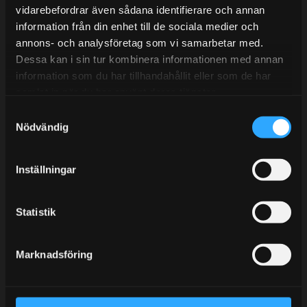
vidarebefordrar även sådana identifierare och annan
information från din enhet till de sociala medier och
annons- och analysföretag som vi samarbetar med.
BLOGG
Dessa kan i sin tur kombinera informationen med annan
information som du har tillhandahållit eller som de har
KUNSKAPSCENTER
samlat in när du har använt deras tjänster.
KONTAKTA OSS
S
KUNDTJÄNST
Nödvändig
a
m
MINA SIDOR
t
Inställningar
y
c
k
Statistik
e
s
Marknadsföring
v
a
l