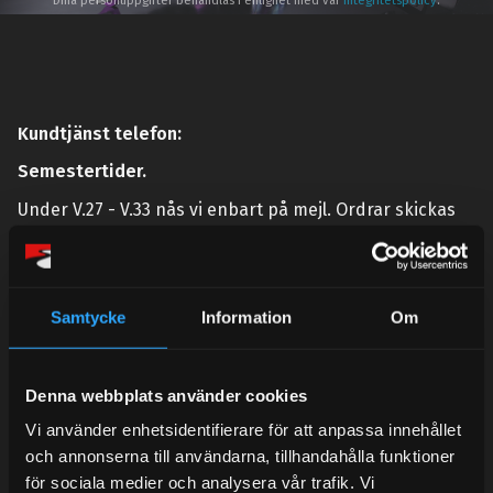
Dina personuppgifter behandlas i enlighet med vår
integritetspolicy
.
Kundtjänst telefon:
Semestertider.
Under V.27 - V.33 nås vi enbart på mejl. Ordrar skickas
under sommaren men med viss fördröjning. 2/7 -9/7 är
det helt stängt.
Mån-Tors: 10:30-15:00
Samtycke
Information
Om
Lunchstängt 12:00-13:00
Tel:
031- 51 66 60
Denna webbplats använder cookies
E-post:
info@streetperformance.se
Vi använder enhetsidentifierare för att anpassa innehållet
och annonserna till användarna, tillhandahålla funktioner
för sociala medier och analysera vår trafik. Vi