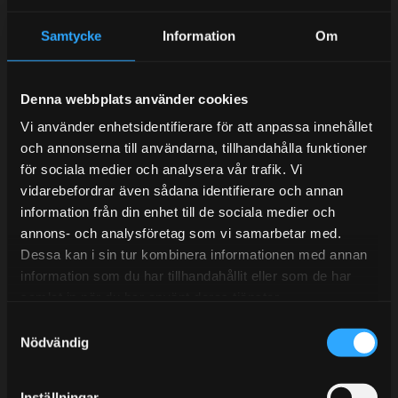
Samtycke
Information
Om
Kundtjänst telefon:
Semestertider.
Denna webbplats använder cookies
Under V.27 - V.33 nås vi enbart på mejl. Ordrar skickas
Vi använder enhetsidentifierare för att anpassa innehållet
och annonserna till användarna, tillhandahålla funktioner
under sommaren men med viss fördröjning. 2/7 -9/7 är
för sociala medier och analysera vår trafik. Vi
det helt stängt.
vidarebefordrar även sådana identifierare och annan
Mån-Tors: 10:30-15:00
information från din enhet till de sociala medier och
Lunchstängt 12:00-13:00
annons- och analysföretag som vi samarbetar med.
Dessa kan i sin tur kombinera informationen med annan
Tel:
031- 51 66 60
information som du har tillhandahållit eller som de har
samlat in när du har använt deras tjänster.
E-post:
info@streetperformance.se
S
Nödvändig
a
m
t
Inställningar