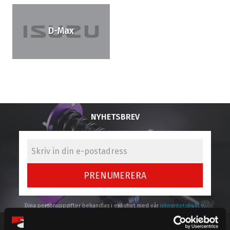
D-Max
NYHETSBREV
PRENUMERERA
Dina personuppgifter behandlas i enlighet med vår
integritetspolicy
.