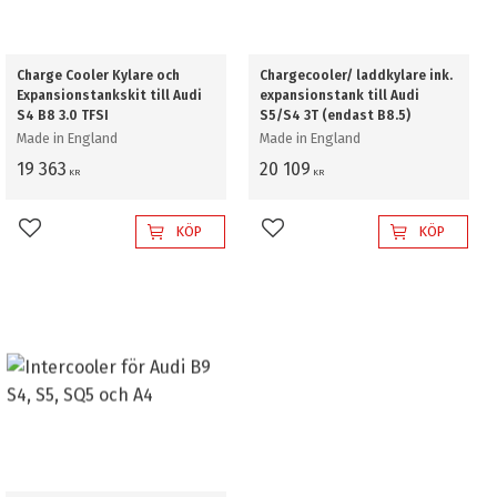
Charge Cooler Kylare och
Chargecooler/ laddkylare ink.
Expansionstankskit till Audi
expansionstank till Audi
S4 B8 3.0 TFSI
S5/S4 3T (endast B8.5)
Made in England
Made in England
19 363
20 109
KR
KR
KÖP
KÖP
Lägg till i favoriter
Lägg till i favoriter