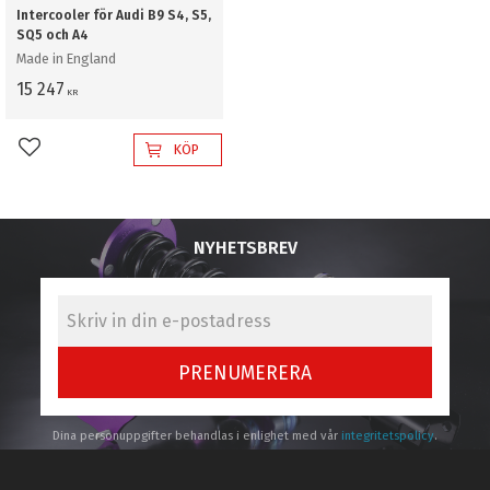
Intercooler för Audi B9 S4, S5,
SQ5 och A4
Made in England
15 247
KR
KÖP
Lägg till i favoriter
NYHETSBREV
PRENUMERERA
Dina personuppgifter behandlas i enlighet med vår
integritetspolicy
.