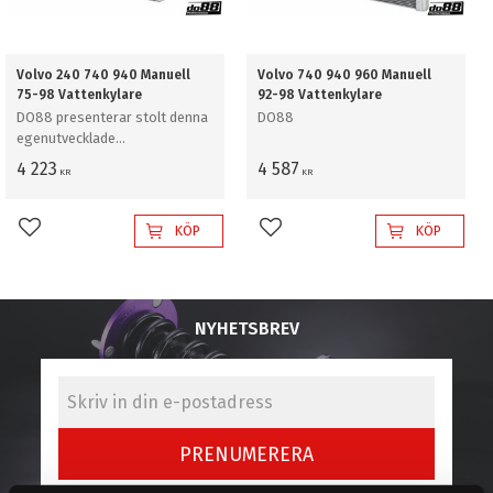
Volvo 240 740 940 Manuell
Volvo 740 940 960 Manuell
75-98 Vattenkylare
92-98 Vattenkylare
DO88 presenterar stolt denna
DO88
egenutvecklade
prestandakylare för Volvo 240
4 223
4 587
KR
KR
740 940
KÖP
KÖP
Lägg till i favoriter
Lägg till i favoriter
NYHETSBREV
PRENUMERERA