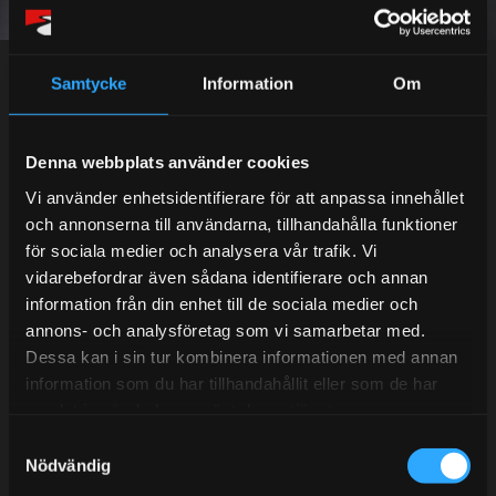
Dina personuppgifter behandlas i enlighet med vår
integritetspolicy
.
Samtycke
Information
Om
Kundtjänst telefon:
Denna webbplats använder cookies
Vi använder enhetsidentifierare för att anpassa innehållet
Semestertider.
och annonserna till användarna, tillhandahålla funktioner
Under V.27 - V.33 nås vi enbart på mejl. Ordrar skickas
för sociala medier och analysera vår trafik. Vi
under sommaren men med viss fördröjning. 2/7 -9/7 är
vidarebefordrar även sådana identifierare och annan
det helt stängt.
information från din enhet till de sociala medier och
Mån-Tors: 10:30-15:00
annons- och analysföretag som vi samarbetar med.
Dessa kan i sin tur kombinera informationen med annan
Lunchstängt 12:00-13:00
information som du har tillhandahållit eller som de har
Tel:
031- 51 66 60
samlat in när du har använt deras tjänster.
S
E-post:
info@streetperformance.se
Nödvändig
a