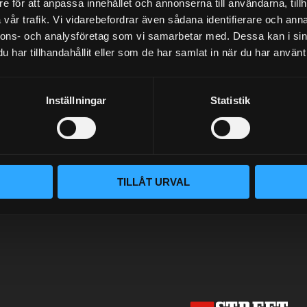
e för att anpassa innehållet och annonserna till användarna, tillh
vår trafik. Vi vidarebefordrar även sådana identifierare och anna
NYHETSBREV
nnons- och analysföretag som vi samarbetar med. Dessa kan i sin
har tillhandahållit eller som de har samlat in när du har använt 
PRENUMERERA
Inställningar
Statistik
Dina personuppgifter behandlas i enlighet med vår
integritetspolicy
.
TILLÅT URVAL