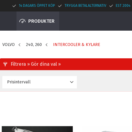
14 DAGARS ÖPPET KÖP
TRYGGA BETALALTERNATIV
EST 2004
PRODUKTER
VOLVO
240, 260
INTERCOOLER & KYLARE
Prisintervall
4 223
7 678