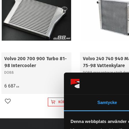
Volvo 200 700 900 Turbo 81-
Volvo 240 740 940 M
98 Intercooler
75-98 Vattenkylare
DO88
DO88 presenterar stolt de
egenutvecklade prestandaky
Volvo 240 740 940
6 687
4 223
KR
KR
KÖP
Samtycke
Lägg till i favoriter
Lägg till i favoriter
Denna webbplats använder 