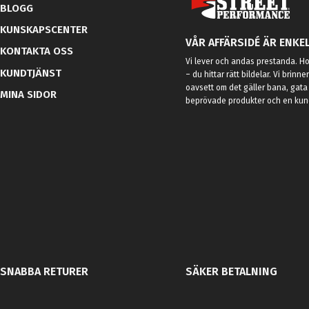
BLOGG
KUNSKAPSCENTER
VÅR AFFÄRSIDÉ ÄR ENKEL
KONTAKTA OSS
Vi lever och andas prestanda. Hos
KUNDTJÄNST
– du hittar rätt bildelar. Vi brinne
oavsett om det gäller bana, gata 
MINA SIDOR
beprövade produkter och en kundt
SNABBA RETURER
SÄKER BETALNING