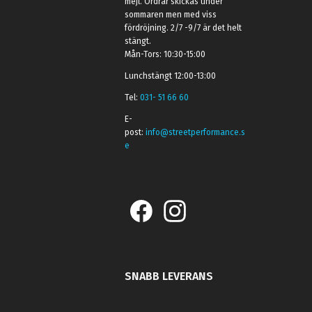
mejl. Ordrar skickas under
sommaren men med viss
fördröjning. 2/7 -9/7 är det helt
stängt.
Mån-Tors: 10:30-15:00
Lunchstängt 12:00-13:00
Tel:
031- 51 66 60
E-
post:
info@streetperformance.s
e
SNABB LEVERANS