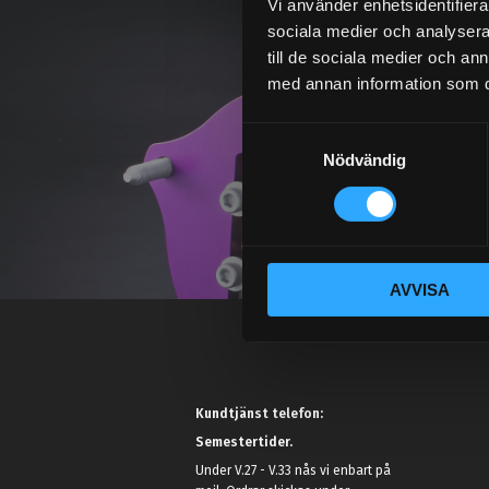
Vi använder enhetsidentifierar
sociala medier och analysera 
till de sociala medier och a
med annan information som du 
S
Nödvändig
a
m
t
y
c
AVVISA
k
e
s
v
a
Kundtjänst telefon:
l
Semestertider.
Under V.27 - V.33 nås vi enbart på