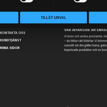
TILLÅT URVAL
BLOGG
KUNSKAPSCENTER
VÅR AFFÄRSIDÉ ÄR ENKEL
KONTAKTA OSS
Vi lever och andas prestanda. Hos
KUNDTJÄNST
– du hittar rätt bildelar. Vi brinne
oavsett om det gäller bana, gata 
MINA SIDOR
beprövade produkter och en kundt