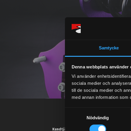
Samtycke
Denna webbplats använder 
Vi använder enhetsidentifierar
sociala medier och analysera 
till de sociala medier och a
med annan information som du 
S
Nödvändig
a
m
Kundtjänst telefon: