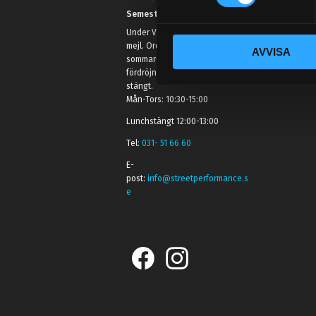
t
Semestertider.
y
Under V.27 - V.33 nås vi enbart på
c
mejl. Ordrar skickas under
AVVISA
k
sommaren men med viss
e
fördröjning. 2/7 -9/7 är det helt
s
stängt.
Mån-Tors: 10:30-15:00
v
a
Lunchstängt 12:00-13:00
l
Tel:
031- 51 66 60
E-
post:
info@streetperformance.s
e