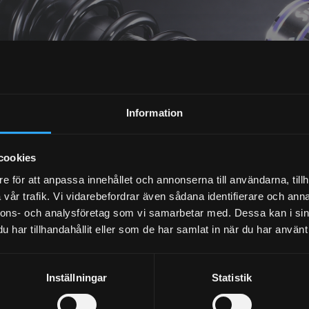
NYHETSBREV
Information
PRENUMERERA
cookies
e för att anpassa innehållet och annonserna till användarna, tillh
Dina personuppgifter behandlas i enlighet med vår
integritetspolicy
.
vår trafik. Vi vidarebefordrar även sådana identifierare och anna
nnons- och analysföretag som vi samarbetar med. Dessa kan i sin
har tillhandahållit eller som de har samlat in när du har använt 
Inställningar
Statistik