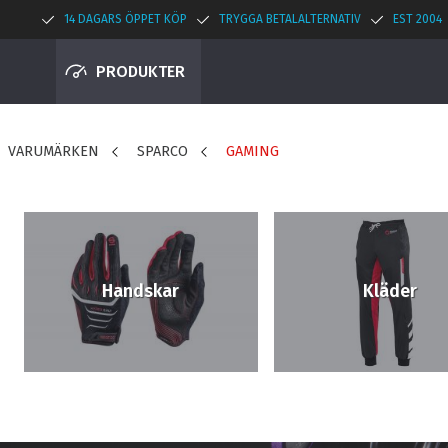
14 DAGARS ÖPPET KÖP
TRYGGA BETALALTERNATIV
EST 2004
PRODUKTER
VARUMÄRKEN
SPARCO
GAMING
Handskar
Kläder