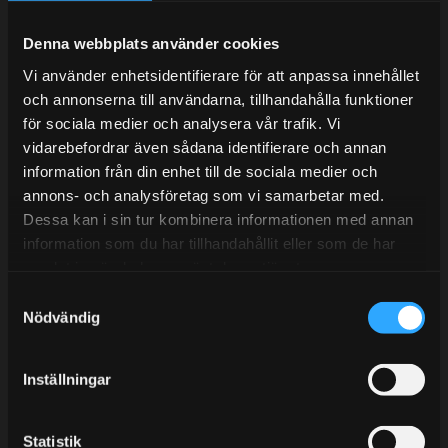
Under V.27 - V.33 nås vi enbart på mejl. Ordrar skickas
under sommaren men med viss fördröjning. 2/7 -9/7 är
Denna webbplats använder cookies
det helt stängt.
Vi använder enhetsidentifierare för att anpassa innehållet
Mån-Tors: 10:30-15:00
och annonserna till användarna, tillhandahålla funktioner
Lunchstängt 12:00-13:00
för sociala medier och analysera vår trafik. Vi
vidarebefordrar även sådana identifierare och annan
Tel:
031- 51 66 60
information från din enhet till de sociala medier och
annons- och analysföretag som vi samarbetar med.
E-post:
info@streetperformance.se
Dessa kan i sin tur kombinera informationen med annan
information som du har tillhandahållit eller som de har
samlat in när du har använt deras tjänster.
S
Nödvändig
a
BLOGG
m
t
KUNSKAPSCENTER
Inställningar
y
KONTAKTA OSS
c
k
Statistik
KUNDTJÄNST