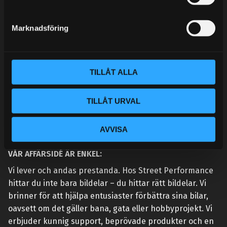
e
MINA SIDOR
s
Marknadsföring
v
a
l
TILLÅT ALLA
TILLÅT URVAL
AVVISA
VÅR AFFÄRSIDÉ ÄR ENKEL:
Vi lever och andas prestanda. Hos Street Performance
hittar du inte bara bildelar – du hittar rätt bildelar. Vi
brinner för att hjälpa entusiaster förbättra sina bilar,
oavsett om det gäller bana, gata eller hobbyprojekt. Vi
erbjuder kunnig support, beprövade produkter och en