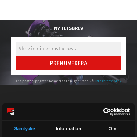
NYHETSBREV
PRENUMERERA
Dina personuppgifter behandlas i enlighet med vår
integritetspolicy
.
Kundtjänst telefon:
Semestertider.
Samtycke
Information
Om