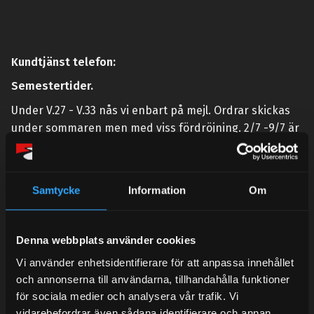
Kundtjänst telefon:
Semestertider.
Under V.27 - V.33 nås vi enbart på mejl. Ordrar skickas
under sommaren men med viss fördröjning. 2/7 -9/7 är
det helt stängt.
Mån-Tors: 10:30-15:00
Samtycke
Information
Om
Lunchstängt 12:00-13:00
Tel:
031- 51 66 60
Denna webbplats använder cookies
E-post:
info@streetperformance.se
Vi använder enhetsidentifierare för att anpassa innehållet
och annonserna till användarna, tillhandahålla funktioner
för sociala medier och analysera vår trafik. Vi
vidarebefordrar även sådana identifierare och annan