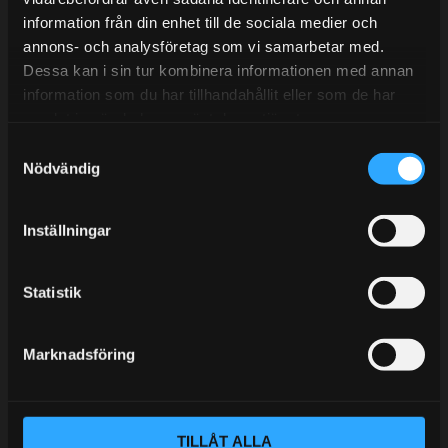
information från din enhet till de sociala medier och
BLOGG
annons- och analysföretag som vi samarbetar med.
Dessa kan i sin tur kombinera informationen med annan
KUNSKAPSCENTER
information som du har tillhandahållit eller som de har
KONTAKTA OSS
samlat in när du har använt deras tjänster.
S
KUNDTJÄNST
Nödvändig
a
MINA SIDOR
m
t
Inställningar
y
c
k
Statistik
e
s
Marknadsföring
v
a
l
TILLÅT ALLA