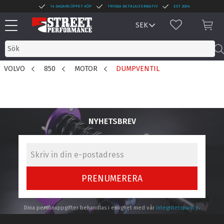
14 DAGARS ÖPPET KÖP
TRYGGA BETALALTERNATIV
EST 2004
Meny
FAVORITER
KUN
VOLVO
850
MOTOR
DUMPVENTIL
NYHETSBREV
PRENUMERERA
Dina personuppgifter behandlas i enlighet med vår
integritetspolicy
.