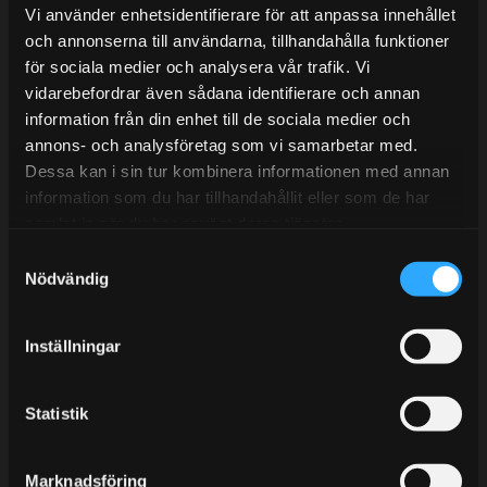
Lunchstängt 12:00-13:00
Vi använder enhetsidentifierare för att anpassa innehållet
och annonserna till användarna, tillhandahålla funktioner
Tel:
031- 51 66 60
för sociala medier och analysera vår trafik. Vi
E-post:
info@streetperformance.se
vidarebefordrar även sådana identifierare och annan
information från din enhet till de sociala medier och
annons- och analysföretag som vi samarbetar med.
Dessa kan i sin tur kombinera informationen med annan
information som du har tillhandahållit eller som de har
samlat in när du har använt deras tjänster.
BLOGG
S
KUNSKAPSCENTER
Nödvändig
a
m
KONTAKTA OSS
t
Inställningar
KUNDTJÄNST
y
c
MINA SIDOR
k
Statistik
e
s
Marknadsföring