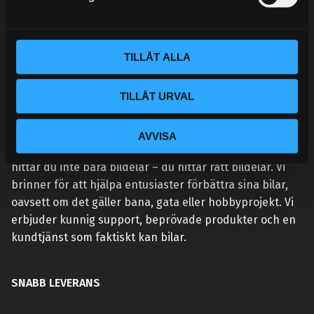
v
a
l
TILLÅT ALLA
TILLÅT URVAL
VÅR AFFÄRSIDÉ ÄR ENKEL:
AVVISA
Vi lever och andas prestanda. Hos Street Performance
hittar du inte bara bildelar – du hittar rätt bildelar. Vi
brinner för att hjälpa entusiaster förbättra sina bilar,
oavsett om det gäller bana, gata eller hobbyprojekt. Vi
erbjuder kunnig support, beprövade produkter och en
kundtjänst som faktiskt kan bilar.
SNABB LEVERANS