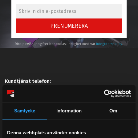
PRENUMERERA
Dina personuppgifter behandlas i enlighet med vår
integritetspolicy
.
Kundtjänst telefon:
Semestertider.
Under V.27 - V.33 nås vi enbart på mejl. Ordrar skickas
under sommaren men med viss fördröjning. 2/7 -9/7 är
Samtycke
Information
Om
det helt stängt.
Mån-Tors: 10:30-15:00
Denna webbplats använder cookies