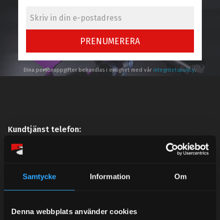
PRENUMERERA
Dina personuppgifter behandlas i enlighet med vår
integritetspolicy
.
Kundtjänst telefon:
Semestertider.
Under V.27 - V.33 nås vi enbart på mejl. Ordrar skickas
under sommaren men med viss fördröjning. 2/7 -9/7 är
Samtycke
Information
Om
det helt stängt.
Mån-Tors: 10:30-15:00
Denna webbplats använder cookies