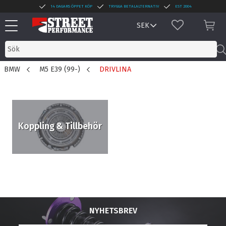
14 DAGARS ÖPPET KÖP
TRYGGA BETALALTERNATIV
EST 2004
Meny
FAVORITER
KUN
BMW
M5 E39 (99-)
DRIVLINA
Koppling & Tillbehör
NYHETSBREV