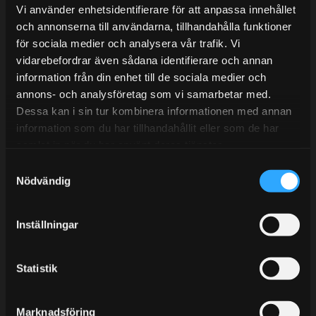
Lunchstängt 12:00-13:00
Vi använder enhetsidentifierare för att anpassa innehållet
och annonserna till användarna, tillhandahålla funktioner
Tel:
031- 51 66 60
för sociala medier och analysera vår trafik. Vi
E-post:
info@streetperformance.se
vidarebefordrar även sådana identifierare och annan
information från din enhet till de sociala medier och
annons- och analysföretag som vi samarbetar med.
Dessa kan i sin tur kombinera informationen med annan
information som du har tillhandahållit eller som de har
samlat in när du har använt deras tjänster.
BLOGG
S
KUNSKAPSCENTER
Nödvändig
a
m
KONTAKTA OSS
t
Inställningar
KUNDTJÄNST
y
c
MINA SIDOR
k
Statistik
e
s
Marknadsföring