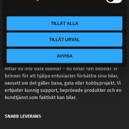
v
a
l
TILLÅT ALLA
TILLÅT URVAL
VÅR AFFÄRSIDÉ ÄR ENKEL:
AVVISA
Vi lever och andas prestanda. Hos Street Performance
hittar du inte bara bildelar – du hittar rätt bildelar. Vi
brinner för att hjälpa entusiaster förbättra sina bilar,
oavsett om det gäller bana, gata eller hobbyprojekt. Vi
erbjuder kunnig support, beprövade produkter och en
kundtjänst som faktiskt kan bilar.
SNABB LEVERANS