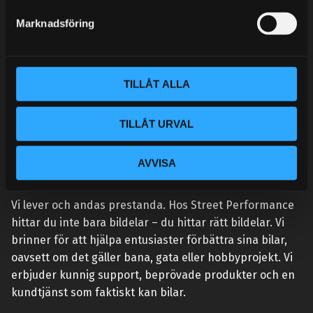
s
Marknadsföring
v
a
l
TILLÅT ALLA
TILLÅT URVAL
AVVISA
VÅR AFFÄRSIDÉ ÄR ENKEL:
Vi lever och andas prestanda. Hos Street Performance
hittar du inte bara bildelar – du hittar rätt bildelar. Vi
brinner för att hjälpa entusiaster förbättra sina bilar,
oavsett om det gäller bana, gata eller hobbyprojekt. Vi
erbjuder kunnig support, beprövade produkter och en
kundtjänst som faktiskt kan bilar.