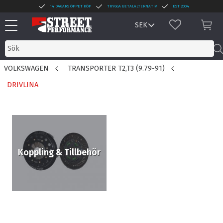
14 DAGARS ÖPPET KÖP
TRYGGA BETALALTERNATIV
EST 2004
Meny
FAVORITER
KUN
VOLKSWAGEN
TRANSPORTER T2,T3 (9.79-91)
DRIVLINA
Koppling & Tillbehör