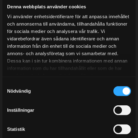
det helt stängt.
Denna webbplats använder cookies
Mån-Tors: 10:30-15:00
Vi använder enhetsidentifierare för att anpassa innehållet
och annonserna till användarna, tillhandahålla funktioner
Lunchstängt 12:00-13:00
för sociala medier och analysera vår trafik. Vi
Tel:
031- 51 66 60
vidarebefordrar även sådana identifierare och annan
information från din enhet till de sociala medier och
E-post:
info@streetperformance.se
annons- och analysföretag som vi samarbetar med.
Dessa kan i sin tur kombinera informationen med annan
information som du har tillhandahållit eller som de har
samlat in när du har använt deras tjänster.
S
Nödvändig
a
BLOGG
m
KUNSKAPSCENTER
t
Inställningar
KONTAKTA OSS
y
c
KUNDTJÄNST
k
Statistik
MINA SIDOR
e