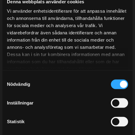
Mån-Tors: 10:30-15:00
Denna webbplats använder cookies
Vi använder enhetsidentifierare för att anpassa innehållet
Lunchstängt 12:00-13:00
och annonserna till användarna, tillhandahålla funktioner
för sociala medier och analysera vår trafik. Vi
Tel:
031- 51 66 60
vidarebefordrar även sådana identifierare och annan
E-post:
info@streetperformance.se
information från din enhet till de sociala medier och
annons- och analysföretag som vi samarbetar med.
Dessa kan i sin tur kombinera informationen med annan
information som du har tillhandahållit eller som de har
samlat in när du har använt deras tjänster.
S
BLOGG
Nödvändig
a
KUNSKAPSCENTER
m
t
KONTAKTA OSS
Inställningar
y
KUNDTJÄNST
c
k
Statistik
MINA SIDOR
e