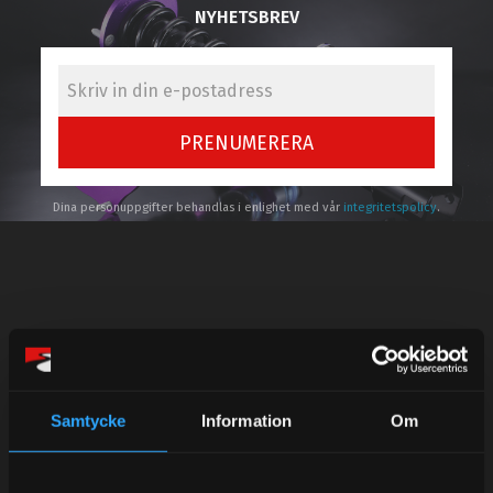
NYHETSBREV
PRENUMERERA
Dina personuppgifter behandlas i enlighet med vår
integritetspolicy
.
Kundtjänst telefon:
Semestertider.
Under V.27 - V.33 nås vi enbart på mejl. Ordrar skickas
Samtycke
Information
Om
under sommaren men med viss fördröjning. 2/7 -9/7 är
det helt stängt.