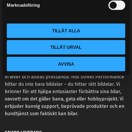
s
Marknadsföring
v
a
l
TILLÅT ALLA
TILLÅT URVAL
AVVISA
VÅR AFFÄRSIDÉ ÄR ENKEL:
Vi lever och andas prestanda. Hos Street Performance
hittar du inte bara bildelar – du hittar rätt bildelar. Vi
brinner för att hjälpa entusiaster förbättra sina bilar,
oavsett om det gäller bana, gata eller hobbyprojekt. Vi
erbjuder kunnig support, beprövade produkter och en
kundtjänst som faktiskt kan bilar.