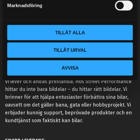
s
Marknadsföring
v
a
l
TILLÅT ALLA
TILLÅT URVAL
AVVISA
VÅR AFFÄRSIDÉ ÄR ENKEL:
Vi lever och andas prestanda. Hos Street Performance
hittar du inte bara bildelar – du hittar rätt bildelar. Vi
brinner för att hjälpa entusiaster förbättra sina bilar,
oavsett om det gäller bana, gata eller hobbyprojekt. Vi
erbjuder kunnig support, beprövade produkter och en
kundtjänst som faktiskt kan bilar.