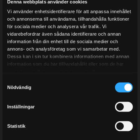
Mån-Tors: 10:30-15:00
Denna webbplats använder cookies
Vi använder enhetsidentifierare för att anpassa innehållet
Lunchstängt 12:00-13:00
och annonserna till användarna, tillhandahålla funktioner
för sociala medier och analysera vår trafik. Vi
Tel:
031- 51 66 60
vidarebefordrar även sådana identifierare och annan
E-post:
info@streetperformance.se
information från din enhet till de sociala medier och
annons- och analysföretag som vi samarbetar med.
Dessa kan i sin tur kombinera informationen med annan
information som du har tillhandahållit eller som de har
samlat in när du har använt deras tjänster.
S
BLOGG
Nödvändig
a
KUNSKAPSCENTER
m
t
KONTAKTA OSS
Inställningar
y
KUNDTJÄNST
c
k
Statistik
MINA SIDOR
e