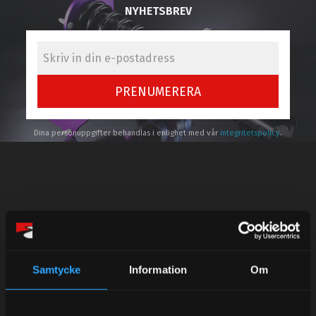
NYHETSBREV
PRENUMERERA
Dina personuppgifter behandlas i enlighet med vår
integritetspolicy
.
Kundtjänst telefon:
Semestertider.
Under V.27 - V.33 nås vi enbart på mejl. Ordrar skickas
Samtycke
Information
Om
under sommaren men med viss fördröjning. 2/7 -9/7 är
det helt stängt.