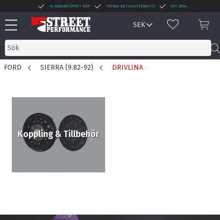
14 DAGARS ÖPPET KÖP
TRYGGA BETALALTERNATIV
EST 2004
Meny
FAVORITER
KUN
FORD
SIERRA (9.82-92)
DRIVLINA
Koppling & Tillbehör