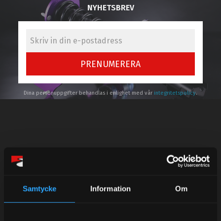
NYHETSBREV
PRENUMERERA
Dina personuppgifter behandlas i enlighet med vår
integritetspolicy
.
Kundtjänst telefon:
Semestertider.
Under V.27 - V.33 nås vi enbart på mejl. Ordrar skickas
Samtycke
Information
Om
under sommaren men med viss fördröjning. 2/7 -9/7 är
det helt stängt.