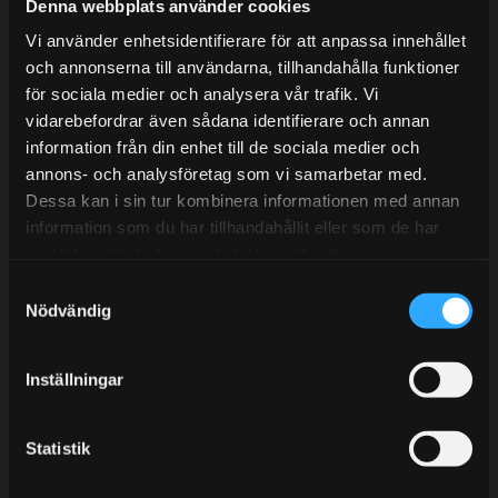
Mån-Tors: 10:30-15:00
Denna webbplats använder cookies
Vi använder enhetsidentifierare för att anpassa innehållet
Lunchstängt 12:00-13:00
och annonserna till användarna, tillhandahålla funktioner
för sociala medier och analysera vår trafik. Vi
Tel:
031- 51 66 60
vidarebefordrar även sådana identifierare och annan
E-post:
info@streetperformance.se
information från din enhet till de sociala medier och
annons- och analysföretag som vi samarbetar med.
Dessa kan i sin tur kombinera informationen med annan
information som du har tillhandahållit eller som de har
samlat in när du har använt deras tjänster.
S
BLOGG
Nödvändig
a
KUNSKAPSCENTER
m
t
KONTAKTA OSS
Inställningar
y
KUNDTJÄNST
c
k
Statistik
MINA SIDOR
e