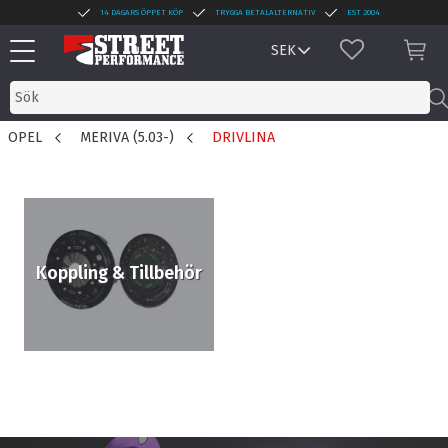
14 DAGARS ÖPPET KÖP
TRYGGA BETALALTERNATIV
EST 2004
Meny
FAVORITER
KUN
OPEL
MERIVA (5.03-)
DRIVLINA
Koppling & Tillbehör