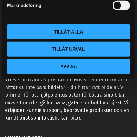
s
Marknadsföring
v
a
l
TILLÅT ALLA
TILLÅT URVAL
AVVISA
VÅR AFFÄRSIDÉ ÄR ENKEL:
Vi lever och andas prestanda. Hos Street Performance
hittar du inte bara bildelar – du hittar rätt bildelar. Vi
brinner för att hjälpa entusiaster förbättra sina bilar,
oavsett om det gäller bana, gata eller hobbyprojekt. Vi
erbjuder kunnig support, beprövade produkter och en
kundtjänst som faktiskt kan bilar.