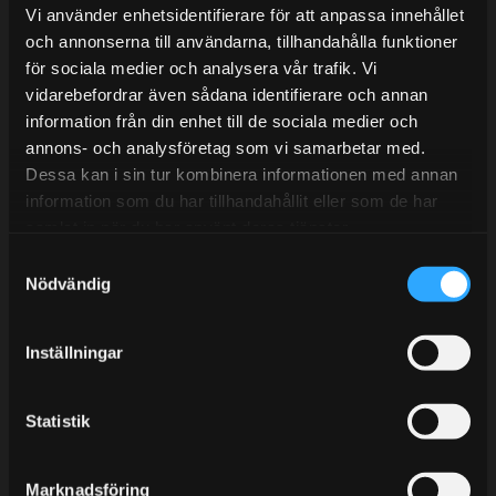
Lunchstängt 12:00-13:00
Vi använder enhetsidentifierare för att anpassa innehållet
och annonserna till användarna, tillhandahålla funktioner
Tel:
031- 51 66 60
för sociala medier och analysera vår trafik. Vi
E-post:
info@streetperformance.se
vidarebefordrar även sådana identifierare och annan
information från din enhet till de sociala medier och
annons- och analysföretag som vi samarbetar med.
Dessa kan i sin tur kombinera informationen med annan
information som du har tillhandahållit eller som de har
samlat in när du har använt deras tjänster.
BLOGG
S
KUNSKAPSCENTER
Nödvändig
a
m
KONTAKTA OSS
t
Inställningar
KUNDTJÄNST
y
c
MINA SIDOR
k
Statistik
e
s
Marknadsföring