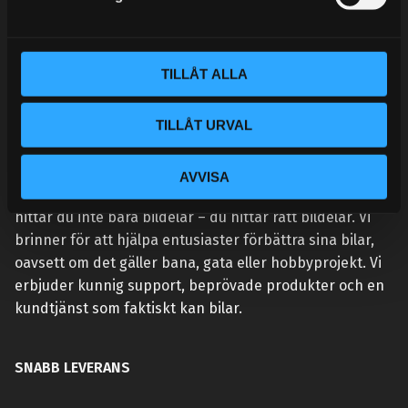
v
a
l
TILLÅT ALLA
TILLÅT URVAL
VÅR AFFÄRSIDÉ ÄR ENKEL:
AVVISA
Vi lever och andas prestanda. Hos Street Performance
hittar du inte bara bildelar – du hittar rätt bildelar. Vi
brinner för att hjälpa entusiaster förbättra sina bilar,
oavsett om det gäller bana, gata eller hobbyprojekt. Vi
erbjuder kunnig support, beprövade produkter och en
kundtjänst som faktiskt kan bilar.
SNABB LEVERANS