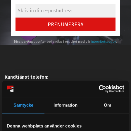
PRENUMERERA
Dina personuppgifter behandlas i enlighet med vår
integritetspolicy
.
Kundtjänst telefon:
Semestertider.
Under V.27 - V.33 nås vi enbart på mejl. Ordrar skickas
under sommaren men med viss fördröjning. 2/7 -9/7 är
Samtycke
Information
Om
det helt stängt.
Mån-Tors: 10:30-15:00
Denna webbplats använder cookies