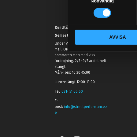
Nödvändig
a
m
t
y
Kundtjänst telefon:
c
Semestertider.
AVVISA
k
Under V.27 - V.33 nås vi enbart på
e
mejl. Ordrar skickas under
s
sommaren men med viss
v
fördröjning. 2/7 -9/7 är det helt
a
stängt.
Mån-Tors: 10:30-15:00
l
Lunchstängt 12:00-13:00
Tel:
031- 51 66 60
E-
post:
info@streetperformance.s
e