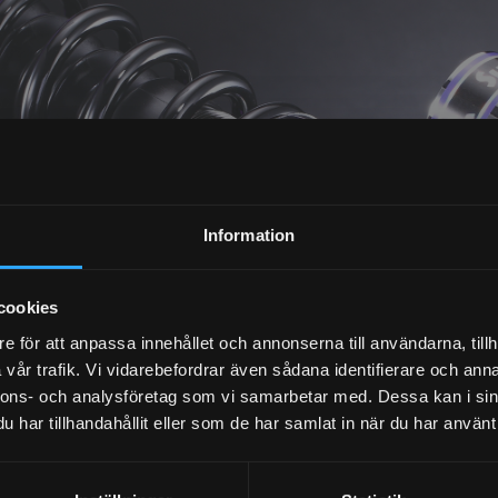
NYHETSBREV
Information
PRENUMERERA
cookies
e för att anpassa innehållet och annonserna till användarna, tillh
Dina personuppgifter behandlas i enlighet med vår
integritetspolicy
.
vår trafik. Vi vidarebefordrar även sådana identifierare och anna
nnons- och analysföretag som vi samarbetar med. Dessa kan i sin
har tillhandahållit eller som de har samlat in när du har använt 