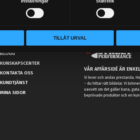
Inställningar
Statistik
TILLÅT URVAL
BLOGG
KUNSKAPSCENTER
VÅR AFFÄRSIDÉ ÄR ENKEL
KONTAKTA OSS
Vi lever och andas prestanda. Hos
KUNDTJÄNST
– du hittar rätt bildelar. Vi brinne
oavsett om det gäller bana, gata 
MINA SIDOR
beprövade produkter och en kundt