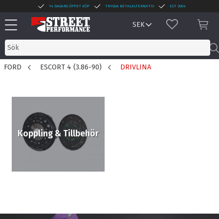
14 DAGARS ÖPPET KÖP
TRYGGA BETALALTERNATIV
EST 2004
Meny
FAVORITER
KUN
FORD
ESCORT 4 (3.86-90)
DRIVLINA
Koppling & Tillbehör