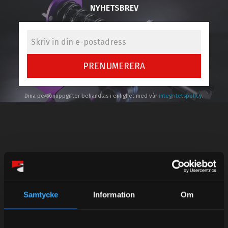
NYHETSBREV
PRENUMERERA
Dina personuppgifter behandlas i enlighet med vår
integritetspolicy
.
Kundtjänst telefon:
Semestertider.
Under V.27 - V.33 nås vi enbart på mejl. Ordrar skickas
Samtycke
Information
Om
under sommaren men med viss fördröjning. 2/7 -9/7 är
det helt stängt.