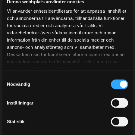
Mån-Tors: 10:30-15:00
Denna webbplats använder cookies
Vi använder enhetsidentifierare för att anpassa innehållet
Lunchstängt 12:00-13:00
och annonserna till användarna, tillhandahålla funktioner
för sociala medier och analysera vår trafik. Vi
Tel:
031- 51 66 60
vidarebefordrar även sådana identifierare och annan
E-post:
info@streetperformance.se
information från din enhet till de sociala medier och
annons- och analysföretag som vi samarbetar med.
Dessa kan i sin tur kombinera informationen med annan
information som du har tillhandahållit eller som de har
samlat in när du har använt deras tjänster.
S
BLOGG
Nödvändig
a
KUNSKAPSCENTER
m
t
KONTAKTA OSS
Inställningar
y
KUNDTJÄNST
c
k
Statistik
MINA SIDOR
e