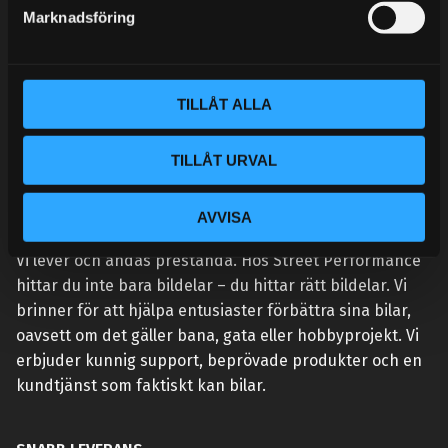
s
Marknadsföring
v
a
l
TILLÅT ALLA
TILLÅT URVAL
AVVISA
VÅR AFFÄRSIDÉ ÄR ENKEL:
Vi lever och andas prestanda. Hos Street Performance
hittar du inte bara bildelar – du hittar rätt bildelar. Vi
brinner för att hjälpa entusiaster förbättra sina bilar,
oavsett om det gäller bana, gata eller hobbyprojekt. Vi
erbjuder kunnig support, beprövade produkter och en
kundtjänst som faktiskt kan bilar.