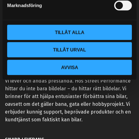
s
Marknadsföring
v
a
l
TILLÅT ALLA
TILLÅT URVAL
AVVISA
VÅR AFFÄRSIDÉ ÄR ENKEL:
Vi lever och andas prestanda. Hos Street Performance
hittar du inte bara bildelar – du hittar rätt bildelar. Vi
brinner för att hjälpa entusiaster förbättra sina bilar,
oavsett om det gäller bana, gata eller hobbyprojekt. Vi
erbjuder kunnig support, beprövade produkter och en
kundtjänst som faktiskt kan bilar.