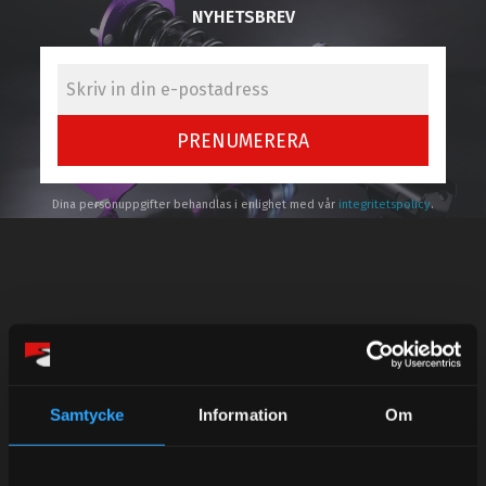
NYHETSBREV
PRENUMERERA
Dina personuppgifter behandlas i enlighet med vår
integritetspolicy
.
Kundtjänst telefon:
Semestertider.
Under V.27 - V.33 nås vi enbart på mejl. Ordrar skickas
Samtycke
Information
Om
under sommaren men med viss fördröjning. 2/7 -9/7 är
det helt stängt.