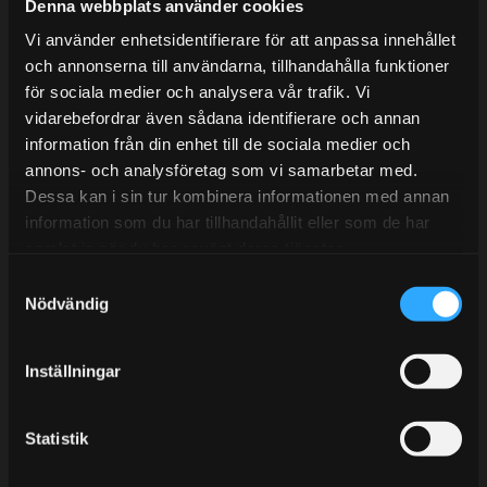
Mån-Tors: 10:30-15:00
Denna webbplats använder cookies
Vi använder enhetsidentifierare för att anpassa innehållet
Lunchstängt 12:00-13:00
och annonserna till användarna, tillhandahålla funktioner
för sociala medier och analysera vår trafik. Vi
Tel:
031- 51 66 60
vidarebefordrar även sådana identifierare och annan
E-post:
info@streetperformance.se
information från din enhet till de sociala medier och
annons- och analysföretag som vi samarbetar med.
Dessa kan i sin tur kombinera informationen med annan
information som du har tillhandahållit eller som de har
samlat in när du har använt deras tjänster.
S
BLOGG
Nödvändig
a
KUNSKAPSCENTER
m
t
KONTAKTA OSS
Inställningar
y
KUNDTJÄNST
c
k
Statistik
MINA SIDOR
e